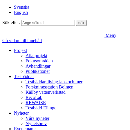
Svenska
English
Sök efter:
Meny
Gå vidare till innehåll
Projekt
Alla projekt
Fokusområden
Avhandlingar
Publikationer
Testbäddar
Testbäddar, living labs och mer
Forskningsstation Bolmen
Källby vattenverkstad
RecoLab
REWAISE
Testbädd Ellinge
Nyheter
Våra nyheter
Nyhetsbrev
Evenemang