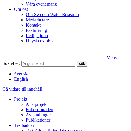
Våra evenemang
Om oss
Om Sweden Water Research
Medarbetare
Kontakt
Fakturering
Lediga jobb
Utlysta exjobb
Meny
Sök efter:
Svenska
English
Gå vidare till innehåll
Projekt
Alla projekt
Fokusområden
Avhandlingar
Publikationer
Testbäddar
Testbäddar, living labs och mer