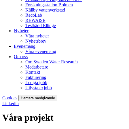
Forskningsstation Bolmen
Källby vattenverkstad
RecoLab
REWAISE
Testbädd Ellinge
Nyheter
Våra nyheter
Nyhetsbrev
Evenemang
Våra evenemang
Om oss
Om Sweden Water Research
Medarbetare
Kontakt
Fakturering
Lediga jobb
Utlysta exjobb
Cookies
Hantera medgivande
Linkedin
Våra projekt