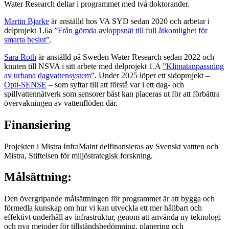
Water Research deltar i programmet med två doktorander.
Martin Bjarke
är anställd hos VA SYD sedan 2020 och arbetar i
delprojekt 1.6a
”Från gömda avloppsnät till full åtkomlighet för
smarta beslut”
.
Sara Roth
är anställd på Sweden Water Research sedan 2022 och
knuten till NSVA i sitt arbete med delprojekt 1.A
”Klimatanpassning
av urbana dagvattensystem”
. Under 2025 löper ett sidoprojekt –
Opti-SENSE
– som syftar till att förstå var i ett dag- och
spillvattennätverk som sensorer bäst kan placeras ut för att förbättra
övervakningen av vattenflöden där.
Finansiering
Projekten i Mistra InfraMaint delfinansieras av Svenskt vattten och
Mistra, Stiftelsen för miljöstrategisk forskning.
Målsättning:
Den övergripande målsättningen för programmet är att bygga och
förmedla kunskap om hur vi kan utveckla ett mer hållbart och
effektivt underhåll av infrastruktur, genom att använda ny teknologi
och nya metoder för tillståndsbedömning, planering och