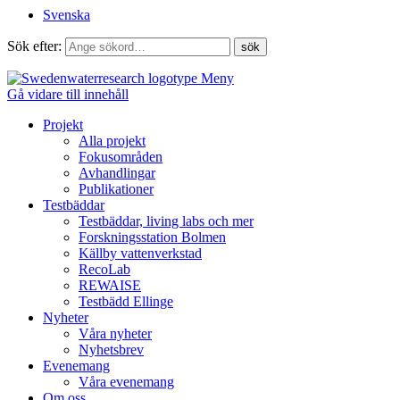
Svenska
Sök efter:
Meny
Gå vidare till innehåll
Projekt
Alla projekt
Fokusområden
Avhandlingar
Publikationer
Testbäddar
Testbäddar, living labs och mer
Forskningsstation Bolmen
Källby vattenverkstad
RecoLab
REWAISE
Testbädd Ellinge
Nyheter
Våra nyheter
Nyhetsbrev
Evenemang
Våra evenemang
Om oss