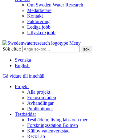
Om Sweden Water Research
Medarbetare
Kontakt
Fakturering
Lediga jobb
Utlysta exjobb
Meny
Sök efter:
Svenska
English
Gå vidare till innehåll
Projekt
Alla projekt
Fokusområden
Avhandlingar
Publikationer
Testbäddar
Testbäddar, living labs och mer
Forskningsstation Bolmen
Källby vattenverkstad
RecoLab