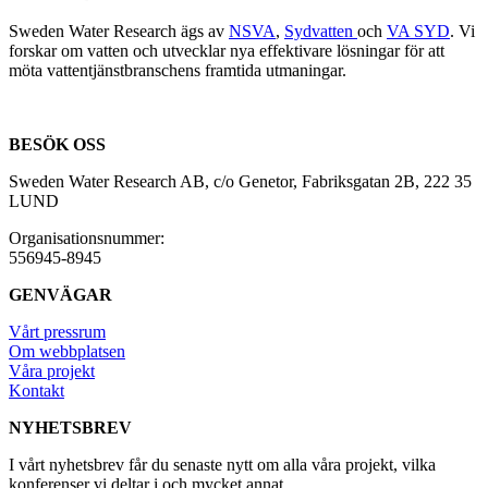
Sweden Water Research ägs av
NSVA
,
Sydvatten
och
VA SYD
. Vi
forskar om vatten och utvecklar nya effektivare lösningar för att
möta vattentjänstbranschens framtida utmaningar.
BESÖK OSS
Sweden Water Research AB, c/o Genetor, Fabriksgatan 2B, 222 35
LUND
Organisationsnummer:
556945-8945
GENVÄGAR
Vårt pressrum
Om webbplatsen
Våra projekt
Kontakt
NYHETSBREV
I vårt nyhetsbrev får du senaste nytt om alla våra projekt, vilka
konferenser vi deltar i och mycket annat.