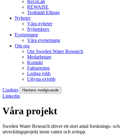
RecoLab
REWAISE
Testbädd Ellinge
Nyheter
Våra nyheter
Nyhetsbrev
Evenemang
Våra evenemang
Om oss
Om Sweden Water Research
Medarbetare
Kontakt
Fakturering
Lediga jobb
Utlysta exjobb
Cookies
Hantera medgivande
Linkedin
Våra projekt
Sweden Water Research driver ett stort antal forsknings- och
utvecklingsprojekt inom vatten och avlopp.