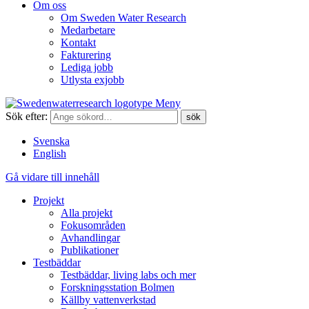
Om oss
Om Sweden Water Research
Medarbetare
Kontakt
Fakturering
Lediga jobb
Utlysta exjobb
Meny
Sök efter:
Svenska
English
Gå vidare till innehåll
Projekt
Alla projekt
Fokusområden
Avhandlingar
Publikationer
Testbäddar
Testbäddar, living labs och mer
Forskningsstation Bolmen
Källby vattenverkstad