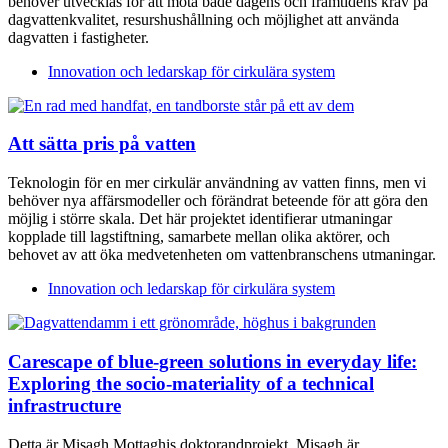
behöver utvecklas för att möta både dagens och framtidens krav på
dagvattenkvalitet, resurshushållning och möjlighet att använda
dagvatten i fastigheter.
Innovation och ledarskap för cirkulära system
Att sätta pris på vatten
Teknologin för en mer cirkulär användning av vatten finns, men vi
behöver nya affärsmodeller och förändrat beteende för att göra den
möjlig i större skala. Det här projektet identifierar utmaningar
kopplade till lagstiftning, samarbete mellan olika aktörer, och
behovet av att öka medvetenheten om vattenbranschens utmaningar.
Innovation och ledarskap för cirkulära system
Carescape of blue-green solutions in everyday life:
Exploring the socio-materiality of a technical
infrastructure
Detta är Misagh Mottaghis doktorandprojekt. Misagh är