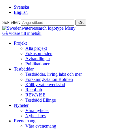
Svenska
English
Sök efter:
Meny
Gå vidare till innehåll
Projekt
Alla projekt
Fokusområden
Avhandlingar
Publikationer
Testbäddar
Testbäddar, living labs och mer
Forskningsstation Bolmen
Källby vattenverkstad
RecoLab
REWAISE
Testbädd Ellinge
Nyheter
Våra nyheter
Nyhetsbrev
Evenemang
Våra evenemang