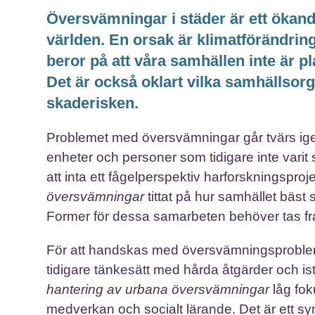
Översvämningar i städer är ett ökand
världen. En orsak är klimatförändri
beror på att våra samhällen inte är pl
Det är också oklart vilka samhällsor
skaderisken.
Problemet med översvämningar går tvärs igen
enheter och personer som tidigare inte vari
att inta ett fågelperspektiv harforskningsproj
översvämningar
tittat på hur samhället bäst
Former för dessa samarbeten behöver tas f
För att handskas med översvämningsproblemat
tidigare tänkesätt med hårda åtgärder och istä
hantering av urbana översvämningar
låg fok
medverkan och socialt lärande. Det är ett 