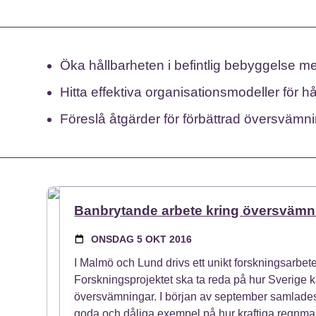
Öka hållbarheten i befintlig bebyggelse m
Hitta effektiva organisationsmodeller för 
Föreslå åtgärder för förbättrad översvämni
Banbrytande arbete kring översvämni
ONSDAG 5 OKT 2016
I Malmö och Lund drivs ett unikt forskningsarbe
Forskningsprojektet ska ta reda på hur Sverige ka
översvämningar. I början av september samlades
goda och dåliga exempel på hur kraftiga regnma