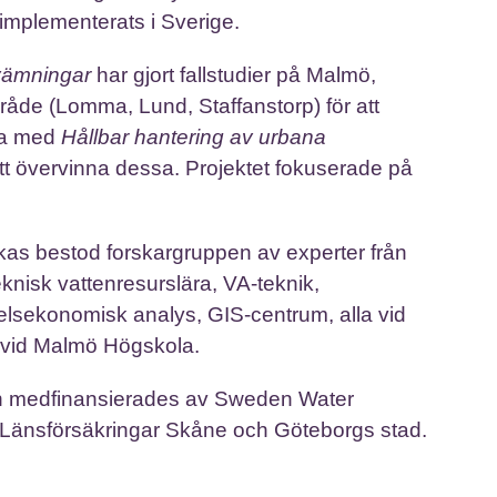
 implementerats i Sverige.
vämningar
har gjort fallstudier på Malmö,
åde (Lomma, Lund, Staffanstorp) för att
eta med
Hållbar hantering av urbana
att övervinna dessa. Projektet fokuserade på
lyckas bestod forskargruppen av experter från
nisk vattenresurslära, VA-teknik,
medelsekonomisk analys, GIS-centrum, alla vid
e vid Malmö Högskola.
ch medfinansierades av Sweden Water
 Länsförsäkringar Skåne och Göteborgs stad.