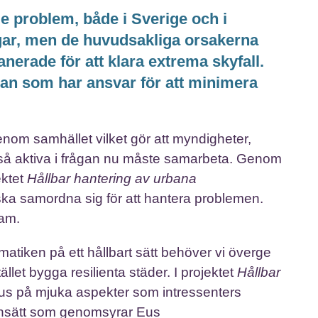
e problem, både i Sverige och i
ngar, men de huvudsakliga orsakerna
anerade för att klara extrema skyfall.
gan som har ansvar för att minimera
om samhället vilket gör att myndigheter,
t så aktiva i frågan nu måste samarbeta. Genom
ektet
Hållbar hantering av urbana
 ska samordna sig för att hantera problemen.
ram.
iken på ett hållbart sätt behöver vi överge
llet bygga resilienta städer. I projektet
Hållbar
us på mjuka aspekter som intressenters
synsätt som genomsyrar Eus