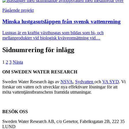
Pågående projekt
Minska lustgasutsläppen från svensk vattenrening
Lustgas är en kraftig växthusgas som bildas som bi- och
mellanprodukter vid biologisk kväveomsättning vid…
Sidnumrering för inlägg
1
2
3
Nästa
OM SWEDEN WATER RESEARCH
Sweden Water Research ägs av
NSVA
,
Sydvatten
och
VA SYD
. Vi
forskar om vatten och utvecklar nya effektivare lösningar för att
möta vattentjänstbranschens framtida utmaningar.
BESÖK OSS
Sweden Water Research AB, c/o Genetor, Fabriksgatan 2B, 222 35
LUND