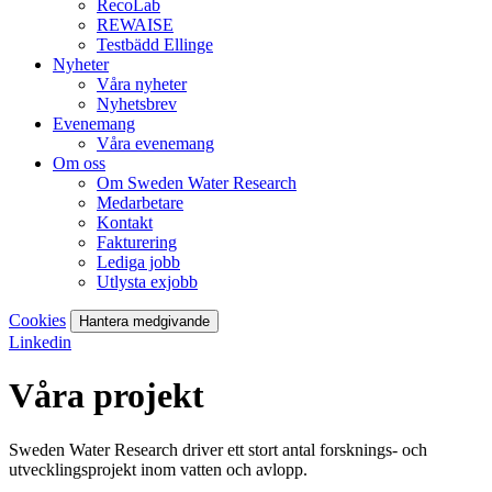
RecoLab
REWAISE
Testbädd Ellinge
Nyheter
Våra nyheter
Nyhetsbrev
Evenemang
Våra evenemang
Om oss
Om Sweden Water Research
Medarbetare
Kontakt
Fakturering
Lediga jobb
Utlysta exjobb
Cookies
Hantera medgivande
Linkedin
Våra projekt
Sweden Water Research driver ett stort antal forsknings- och
utvecklingsprojekt inom vatten och avlopp.