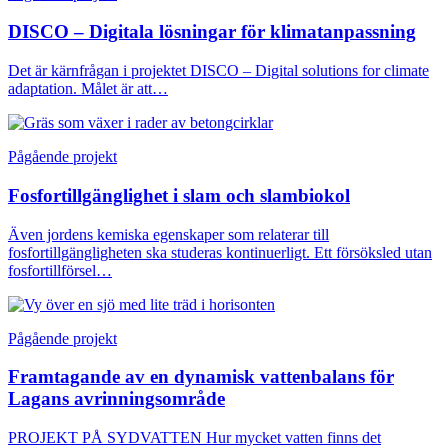
DISCO – Digitala lösningar för klimatanpassning
Det är kärnfrågan i projektet DISCO – Digital solutions for climate
adaptation. Målet är att…
Pågående projekt
Fosfortillgänglighet i slam och slambiokol
Även jordens kemiska egenskaper som relaterar till
fosfortillgängligheten ska studeras kontinuerligt. Ett försöksled utan
fosfortillförsel…
Pågående projekt
Framtagande av en dynamisk vattenbalans för
Lagans avrinningsområde
PROJEKT PÅ SYDVATTEN Hur mycket vatten finns det