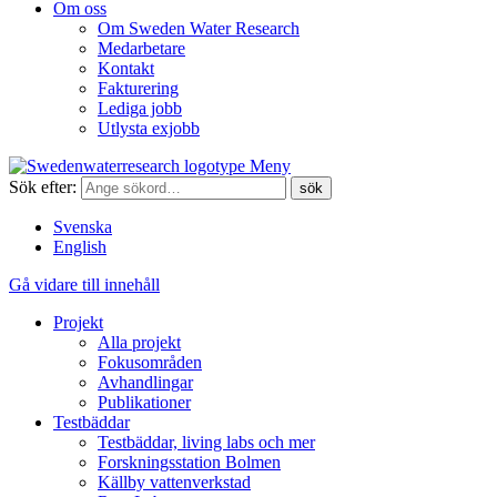
Om oss
Om Sweden Water Research
Medarbetare
Kontakt
Fakturering
Lediga jobb
Utlysta exjobb
Meny
Sök efter:
Svenska
English
Gå vidare till innehåll
Projekt
Alla projekt
Fokusområden
Avhandlingar
Publikationer
Testbäddar
Testbäddar, living labs och mer
Forskningsstation Bolmen
Källby vattenverkstad