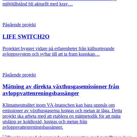
miljötillstånd bli aktuellt med krav…
Pågående projekt
LIFE SWITCH2O
Projektet bygger vidare på erfarenheter från källsorterande
avloppssystem och syftar till att ta fram kunskap…
Pågående projekt
Mätning av direkta växthusgasemissioner från
avloppvattenreningsbassänger
Klimatneutralitet inom VA-branschen kan bara uppnås om
emissioner av växthusgaserna lustgas och metan är låga. Detta
projekt ska arbeta med att etablera en mätmetodik för att mäta
utsläpp av koldioxid, lustgas och metan från
avloppsvattenreningsbassänger.