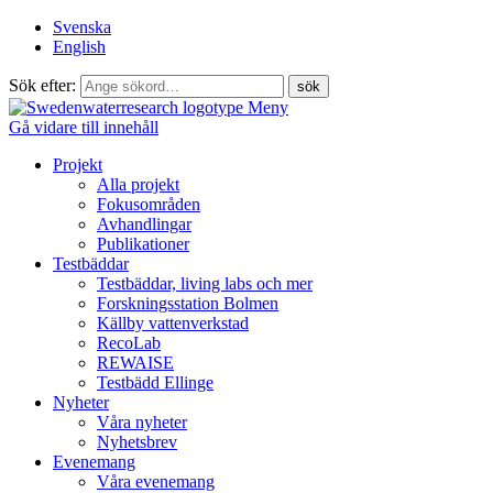
Svenska
English
Sök efter:
Meny
Gå vidare till innehåll
Projekt
Alla projekt
Fokusområden
Avhandlingar
Publikationer
Testbäddar
Testbäddar, living labs och mer
Forskningsstation Bolmen
Källby vattenverkstad
RecoLab
REWAISE
Testbädd Ellinge
Nyheter
Våra nyheter
Nyhetsbrev
Evenemang
Våra evenemang