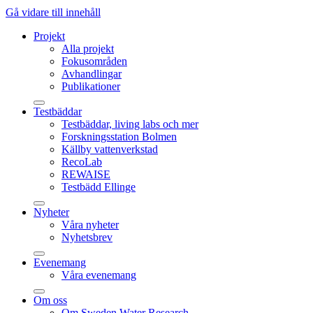
Gå vidare till innehåll
Projekt
Alla projekt
Fokusområden
Avhandlingar
Publikationer
Testbäddar
Testbäddar, living labs och mer
Forskningsstation Bolmen
Källby vattenverkstad
RecoLab
REWAISE
Testbädd Ellinge
Nyheter
Våra nyheter
Nyhetsbrev
Evenemang
Våra evenemang
Om oss
Om Sweden Water Research