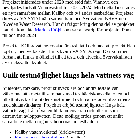
Projektet initierades under 2020 med stöd från Vinnova och
beviljades fortsatt Vinnovastöd för 2021-2024. Med detta lanserades
ett nytt samarbete mellan Källby och två andra testbäddar. Projektet
drevs av VA SYD i nära samverkan med Sydvatten, NSVA och
Sweden Water Research. Har du frågor kring denna del av projektet
kan du kontakta
Markus Fröjd
som var ansvarig för projektet fram
till och med 2024.
Projektet Källby vattenverkstad är avslutat i och med att projekttiden
löpt ut, men verkstaden finns kvar i VA SYDs regi. Där kommer
fortsatt att finnas möjlighet till att testa och utveckla övervakningen
av dricksvattenkvalitet.
Unik testmöjlighet längs hela vattnets väg
Studenter, forskare, produktutvecklare och andra testare var
välkomna att arbeta tillsammans med testbäddskonstellationen och
till att utveckla framtidens instrument och mätmetoder tillsammans
med slutanvändaren. Projektet erbjöd testmöjligheter längs hela
vattnets väg, från råvatten till kundens kran och till slut som
återanvänt avloppsvatten. Detta möjliggjordes genom ett unikt
samarbete mellan organisationernas tre testbäddar:
Källby vattenverkstad (dricksvatten)
Forskningsstation Bolmen
(råvatten)