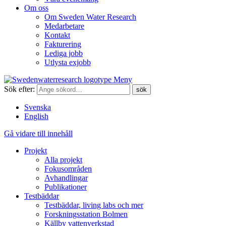
Om oss
Om Sweden Water Research
Medarbetare
Kontakt
Fakturering
Lediga jobb
Utlysta exjobb
Meny
Sök efter:
Svenska
English
Gå vidare till innehåll
Projekt
Alla projekt
Fokusområden
Avhandlingar
Publikationer
Testbäddar
Testbäddar, living labs och mer
Forskningsstation Bolmen
Källby vattenverkstad