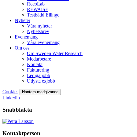
RecoLab
REWAISE
Testbädd Ellinge
Nyheter
Våra nyheter
Nyhetsbrev
Evenemang
Våra evenemang
Om oss
Om Sweden Water Research
Medarbetare
Kontakt
Fakturering
Lediga jobb
Utlysta exjobb
Cookies
Hantera medgivande
Linkedin
Snabbfakta
Kontaktperson