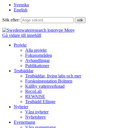
Svenska
English
Sök efter:
Meny
Gå vidare till innehåll
Projekt
Alla projekt
Fokusområden
Avhandlingar
Publikationer
Testbäddar
Testbäddar, living labs och mer
Forskningsstation Bolmen
Källby vattenverkstad
RecoLab
REWAISE
Testbädd Ellinge
Nyheter
Våra nyheter
Nyhetsbrev
Evenemang
Våra evenemang