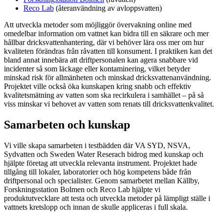
Reco Lab
(återanvändning av avloppsvatten)
Att utveckla metoder som möjliggör övervakning online med
omedelbar information om vattnet kan bidra till en säkrare och mer
hållbar dricksvattenhantering, där vi behöver lära oss mer om hur
kvaliteten förändras från råvatten till konsument. I praktiken kan det
bland annat innebära att driftpersonalen kan agera snabbare vid
incidenter så som läckage eller kontaminering, vilket betyder
minskad risk för allmänheten och minskad dricksvattenanvändning.
Projektet ville också öka kunskapen kring snabb och effektiv
kvalitetsmätning av vatten som ska recirkulera i samhället – på så
viss minskar vi behovet av vatten som renats till dricksvattenkvalitet.
Samarbeten och kunskap
Vi ville skapa samarbeten i testbädden där VA SYD, NSVA,
Sydvatten och Sweden Water Reserach bidrog med kunskap och
hjälpte företag att utveckla relevanta instrument. Projektet hade
tillgång till lokaler, laboratorier och hög kompetens både från
driftpersonal och specialister. Genom samarbetet mellan Källby,
Forskningsstation Bolmen och Reco Lab hjälpte vi
produktutvecklare att testa och utveckla metoder på lämpligt ställe i
vattnets kretslopp och innan de skulle appliceras i full skala.