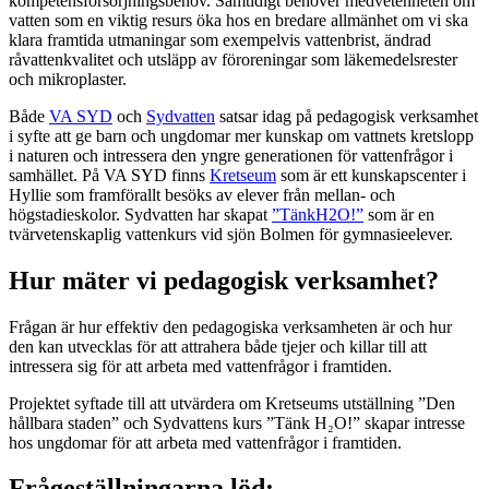
kompetensförsörjningsbehov. Samtidigt behöver medvetenheten om
vatten som en viktig resurs öka hos en bredare allmänhet om vi ska
klara framtida utmaningar som exempelvis vattenbrist, ändrad
råvattenkvalitet och utsläpp av föroreningar som läkemedelsrester
och mikroplaster.
Både
VA SYD
och
Sydvatten
satsar idag på pedagogisk verksamhet
i syfte att ge barn och ungdomar mer kunskap om vattnets kretslopp
i naturen och intressera den yngre generationen för vattenfrågor i
samhället. På VA SYD finns
Kretseum
som är ett kunskapscenter i
Hyllie som framförallt besöks av elever från mellan- och
högstadieskolor. Sydvatten har skapat
”TänkH2O!”
som är en
tvärvetenskaplig vattenkurs vid sjön Bolmen för gymnasieelever.
Hur mäter vi pedagogisk verksamhet?
Frågan är hur effektiv den pedagogiska verksamheten är och hur
den kan utvecklas för att attrahera både tjejer och killar till att
intressera sig för att arbeta med vattenfrågor i framtiden.
Projektet syftade till att utvärdera om Kretseums utställning ”Den
hållbara staden” och Sydvattens kurs ”Tänk H₂O!” skapar intresse
hos ungdomar för att arbeta med vattenfrågor i framtiden.
Frågeställningarna löd: