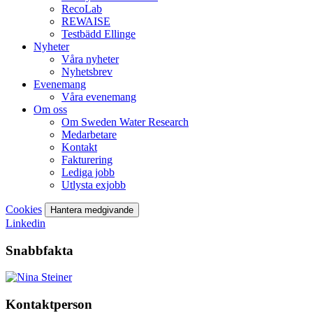
RecoLab
REWAISE
Testbädd Ellinge
Nyheter
Våra nyheter
Nyhetsbrev
Evenemang
Våra evenemang
Om oss
Om Sweden Water Research
Medarbetare
Kontakt
Fakturering
Lediga jobb
Utlysta exjobb
Cookies
Hantera medgivande
Linkedin
Snabbfakta
Kontaktperson