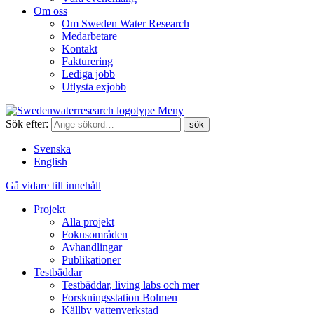
Om oss
Om Sweden Water Research
Medarbetare
Kontakt
Fakturering
Lediga jobb
Utlysta exjobb
Meny
Sök efter:
Svenska
English
Gå vidare till innehåll
Projekt
Alla projekt
Fokusområden
Avhandlingar
Publikationer
Testbäddar
Testbäddar, living labs och mer
Forskningsstation Bolmen
Källby vattenverkstad