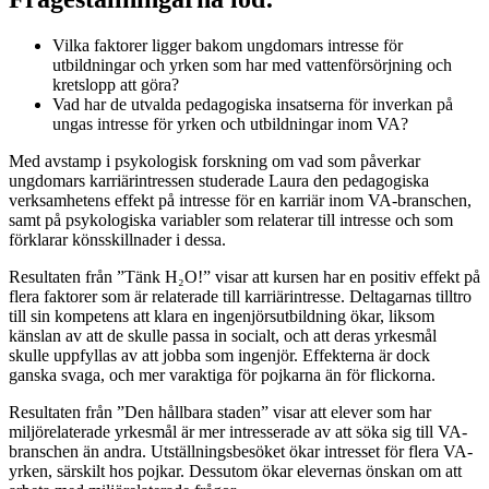
Vilka faktorer ligger bakom ungdomars intresse för
utbildningar och yrken som har med vattenförsörjning och
kretslopp att göra?
Vad har de utvalda pedagogiska insatserna för inverkan på
ungas intresse för yrken och utbildningar inom VA?
Med avstamp i psykologisk forskning om vad som påverkar
ungdomars karriärintressen studerade Laura den pedagogiska
verksamhetens effekt på intresse för en karriär inom VA-branschen,
samt på psykologiska variabler som relaterar till intresse och som
förklarar könsskillnader i dessa.
Resultaten från ”Tänk H₂O!” visar att kursen har en positiv effekt på
flera faktorer som är relaterade till karriärintresse. Deltagarnas tilltro
till sin kompetens att klara en ingenjörsutbildning ökar, liksom
känslan av att de skulle passa in socialt, och att deras yrkesmål
skulle uppfyllas av att jobba som ingenjör. Effekterna är dock
ganska svaga, och mer varaktiga för pojkarna än för flickorna.
Resultaten från ”Den hållbara staden” visar att elever som har
miljörelaterade yrkesmål är mer intresserade av att söka sig till VA-
branschen än andra. Utställningsbesöket ökar intresset för flera VA-
yrken, särskilt hos pojkar. Dessutom ökar elevernas önskan om att