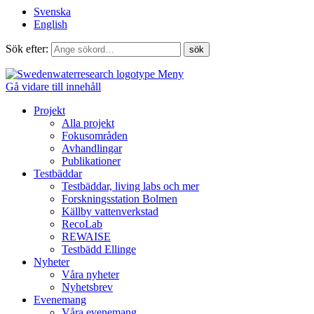
Svenska
English
Sök efter:
Meny
Gå vidare till innehåll
Projekt
Alla projekt
Fokusområden
Avhandlingar
Publikationer
Testbäddar
Testbäddar, living labs och mer
Forskningsstation Bolmen
Källby vattenverkstad
RecoLab
REWAISE
Testbädd Ellinge
Nyheter
Våra nyheter
Nyhetsbrev
Evenemang
Våra evenemang