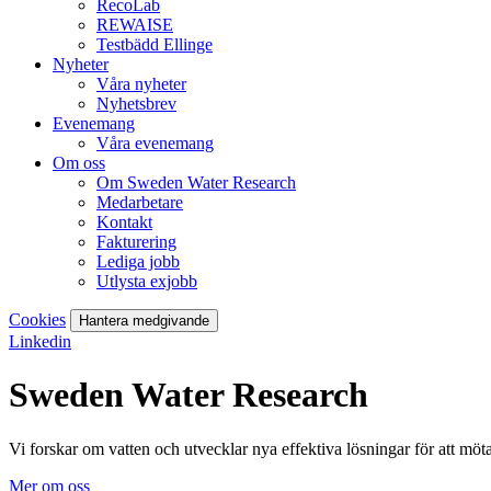
RecoLab
REWAISE
Testbädd Ellinge
Nyheter
Våra nyheter
Nyhetsbrev
Evenemang
Våra evenemang
Om oss
Om Sweden Water Research
Medarbetare
Kontakt
Fakturering
Lediga jobb
Utlysta exjobb
Cookies
Hantera medgivande
Linkedin
Sweden Water Research
Vi forskar om vatten och utvecklar nya effektiva lösningar för att mö
Mer om oss