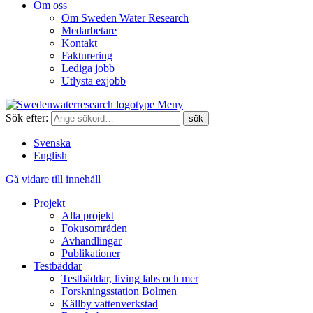
Om oss
Om Sweden Water Research
Medarbetare
Kontakt
Fakturering
Lediga jobb
Utlysta exjobb
Meny
Sök efter:
Svenska
English
Gå vidare till innehåll
Projekt
Alla projekt
Fokusområden
Avhandlingar
Publikationer
Testbäddar
Testbäddar, living labs och mer
Forskningsstation Bolmen
Källby vattenverkstad