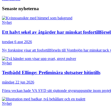
Senaste nyheterna
Nyhet
Ett halvt sekel av åtgärder har minskat fosfortillför
torsdag 6 aug 2026
Ny forskning visar att fosfortillförseln till Vombsjön har minskat tac
Nyhet
Testbädd Ellinge: Preliminära slutsatser hitintills
måndag 22 jun 2026
Förra veckan hade VA SYD sitt sjuttonde styrgruppsmöte inom projek
Nyhet