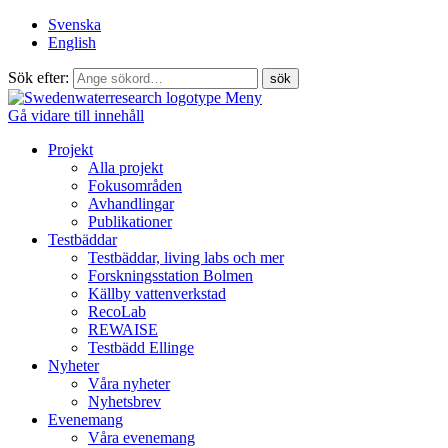
Svenska
English
Sök efter:
Meny
Gå vidare till innehåll
Projekt
Alla projekt
Fokusområden
Avhandlingar
Publikationer
Testbäddar
Testbäddar, living labs och mer
Forskningsstation Bolmen
Källby vattenverkstad
RecoLab
REWAISE
Testbädd Ellinge
Nyheter
Våra nyheter
Nyhetsbrev
Evenemang
Våra evenemang