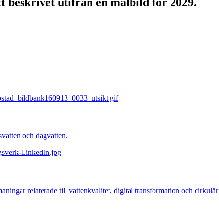
t beskrivet utifrån en målbild för 2029.
psvatten och dagvatten.
maningar relaterade till vattenkvalitet, digital transformation och cirkul