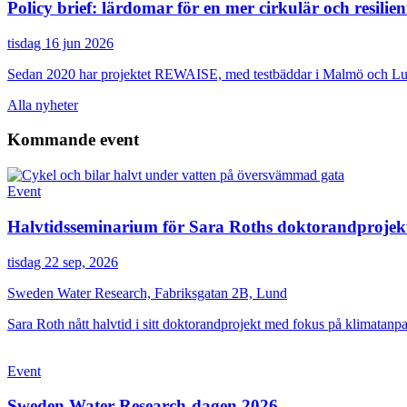
Policy brief: lärdomar för en mer cirkulär och resili
tisdag 16 jun 2026
Sedan 2020 har projektet REWAISE, med testbäddar i Malmö och Lu
Alla nyheter
Kommande event
Event
Halvtidsseminarium för Sara Roths doktorandprojek
tisdag 22 sep, 2026
Sweden Water Research, Fabriksgatan 2B, Lund
Sara Roth nått halvtid i sitt doktorandprojekt med fokus på klimatan
Event
Sweden Water Research-dagen 2026