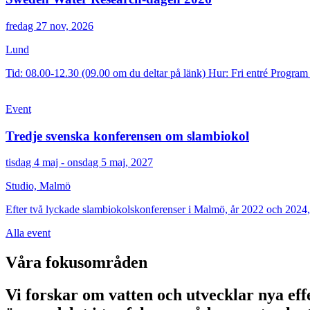
fredag 27 nov, 2026
Lund
Tid: 08.00-12.30 (09.00 om du deltar på länk) Hur: Fri entré Progra
Event
Tredje svenska konferensen om slambiokol
tisdag 4 maj - onsdag 5 maj, 2027
Studio, Malmö
Efter två lyckade slambiokolskonferenser i Malmö, år 2022 och 2024,
Alla event
Våra fokusområden
Vi forskar om vatten och utvecklar nya eff