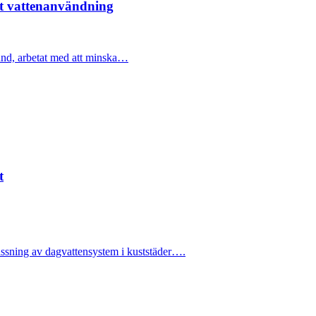
ent vattenanvändning
nd, arbetat med att minska…
t
passning av dagvattensystem i kuststäder….