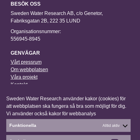
BESÖK OSS
Sweden Water Research AB, c/o Genetor,
Fabriksgatan 2B, 222 35 LUND
Organisationsnummer:
556945-8945
GENVÄGAR
Vårt pressrum
Om webbplatsen
Våra projekt
Kontakt
Sweden Water Research använder kakor (cookies) för
NYHETSBREV
att webbplatsen ska fungera så bra som möjligt för dig.
I vårt nyhetsbrev får du senaste nytt om alla våra
Vi använder också kakor för webbanalys
projekt, vilka konferenser vi deltar i och mycket annat.
Funktionella
Alltid aktiv
Anmäl dig till vårt nyhetsbrev