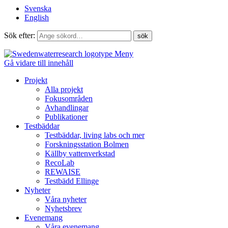
Svenska
English
Sök efter:
Meny
Gå vidare till innehåll
Projekt
Alla projekt
Fokusområden
Avhandlingar
Publikationer
Testbäddar
Testbäddar, living labs och mer
Forskningsstation Bolmen
Källby vattenverkstad
RecoLab
REWAISE
Testbädd Ellinge
Nyheter
Våra nyheter
Nyhetsbrev
Evenemang
Våra evenemang