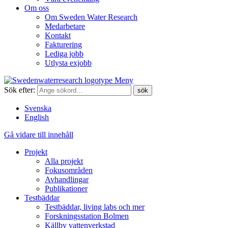
Om oss
Om Sweden Water Research
Medarbetare
Kontakt
Fakturering
Lediga jobb
Utlysta exjobb
Meny
Sök efter:
Svenska
English
Gå vidare till innehåll
Projekt
Alla projekt
Fokusområden
Avhandlingar
Publikationer
Testbäddar
Testbäddar, living labs och mer
Forskningsstation Bolmen
Källby vattenverkstad