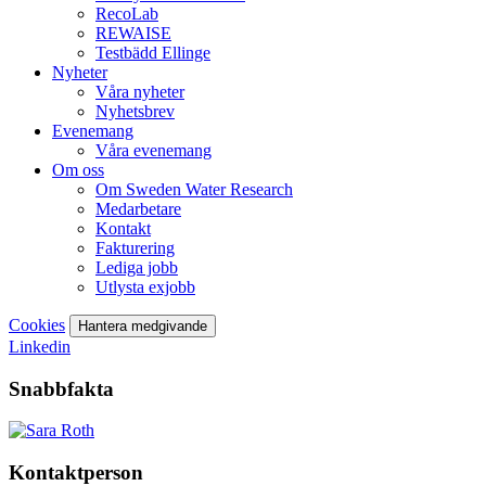
RecoLab
REWAISE
Testbädd Ellinge
Nyheter
Våra nyheter
Nyhetsbrev
Evenemang
Våra evenemang
Om oss
Om Sweden Water Research
Medarbetare
Kontakt
Fakturering
Lediga jobb
Utlysta exjobb
Cookies
Hantera medgivande
Linkedin
Snabbfakta
Kontaktperson