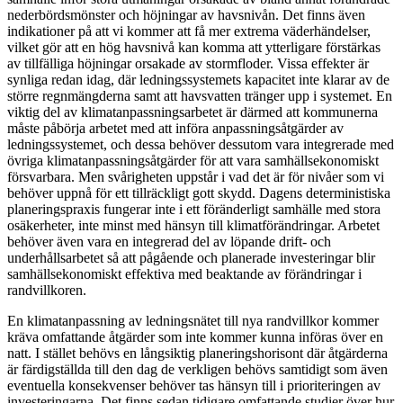
nederbördsmönster och höjningar av havsnivån. Det finns även
indikationer på att vi kommer att få mer extrema väderhändelser,
vilket gör att en hög havsnivå kan komma att ytterligare förstärkas
av tillfälliga höjningar orsakade av stormfloder. Vissa effekter är
synliga redan idag, där ledningssystemets kapacitet inte klarar av de
större regnmängderna samt att havsvatten tränger upp i systemet. En
viktig del av klimatanpassningsarbetet är därmed att kommunerna
måste påbörja arbetet med att införa anpassningsåtgärder av
ledningssystemet, och dessa behöver dessutom vara integrerade med
övriga klimatanpassningsåtgärder för att vara samhällsekonomiskt
försvarbara. Men svårigheten uppstår i vad det är för nivåer som vi
behöver uppnå för ett tillräckligt gott skydd. Dagens deterministiska
planeringspraxis fungerar inte i ett föränderligt samhälle med stora
osäkerheter, inte minst med hänsyn till klimatförändringar. Arbetet
behöver även vara en integrerad del av löpande drift- och
underhållsarbetet så att pågående och planerade investeringar blir
samhällsekonomiskt effektiva med beaktande av förändringar i
randvillkoren.
En klimatanpassning av ledningsnätet till nya randvillkor kommer
kräva omfattande åtgärder som inte kommer kunna införas över en
natt. I stället behövs en långsiktig planeringshorisont där åtgärderna
är färdigställda till den dag de verkligen behövs samtidigt som även
eventuella konsekvenser behöver tas hänsyn till i prioriteringen av
investeringarna. Det finns sedan tidigare omfattande studier över hur