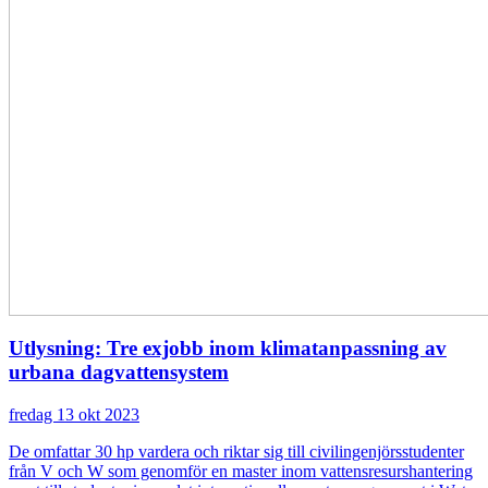
Utlysning: Tre exjobb inom klimatanpassning av
urbana dagvattensystem
fredag 13 okt 2023
De omfattar 30 hp vardera och riktar sig till civilingenjörsstudenter
från V och W som genomför en master inom vattensresurshantering