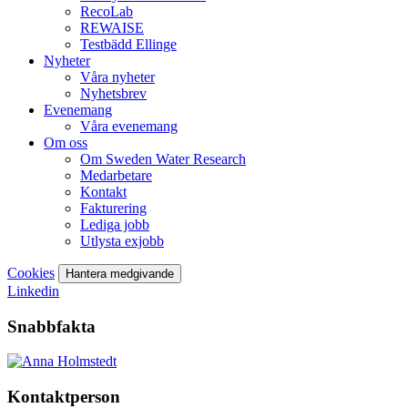
RecoLab
REWAISE
Testbädd Ellinge
Nyheter
Våra nyheter
Nyhetsbrev
Evenemang
Våra evenemang
Om oss
Om Sweden Water Research
Medarbetare
Kontakt
Fakturering
Lediga jobb
Utlysta exjobb
Cookies
Hantera medgivande
Linkedin
Snabbfakta
Kontaktperson