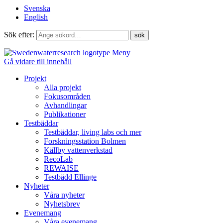
Svenska
English
Sök efter:
Meny
Gå vidare till innehåll
Projekt
Alla projekt
Fokusområden
Avhandlingar
Publikationer
Testbäddar
Testbäddar, living labs och mer
Forskningsstation Bolmen
Källby vattenverkstad
RecoLab
REWAISE
Testbädd Ellinge
Nyheter
Våra nyheter
Nyhetsbrev
Evenemang
Våra evenemang