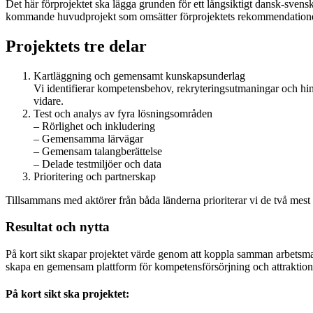
Det här förprojektet ska lägga grunden för ett långsiktigt dansk‑svens
kommande huvudprojekt som omsätter förprojektets rekommendationer
Projektets tre delar
Kartläggning och gemensamt kunskapsunderlag
Vi identifierar kompetensbehov, rekryteringsutmaningar och hin
vidare.
Test och analys av fyra lösningsområden
– Rörlighet och inkludering
– Gemensamma lärvägar
– Gemensam talangberättelse
– Delade testmiljöer och data
Prioritering och partnerskap
Tillsammans med aktörer från båda länderna prioriterar vi de två mest
Resultat och nytta
På kort sikt skapar projektet värde genom att koppla samman arbetsmar
skapa en gemensam plattform för kompetensförsörjning och attraktionsk
På kort sikt ska projektet: