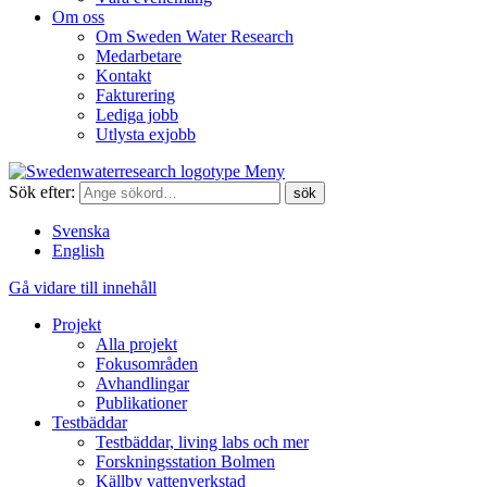
Om oss
Om Sweden Water Research
Medarbetare
Kontakt
Fakturering
Lediga jobb
Utlysta exjobb
Meny
Sök efter:
Svenska
English
Gå vidare till innehåll
Projekt
Alla projekt
Fokusområden
Avhandlingar
Publikationer
Testbäddar
Testbäddar, living labs och mer
Forskningsstation Bolmen
Källby vattenverkstad