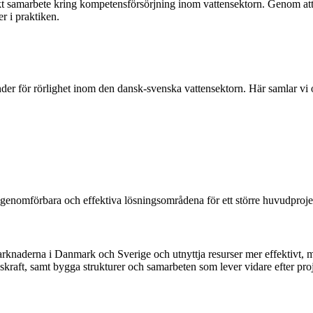
kt samarbete kring kompetensförsörjning inom vattensektorn. Genom att s
 i praktiken.
der för rörlighet inom den dansk‑svenska vattensektorn. Här samlar vi
 genomförbara och effektiva lösningsområdena för ett större huvudproje
knaderna i Danmark och Sverige och utnyttja resurser mer effektivt, möj
raft, samt bygga strukturer och samarbeten som lever vidare efter proj