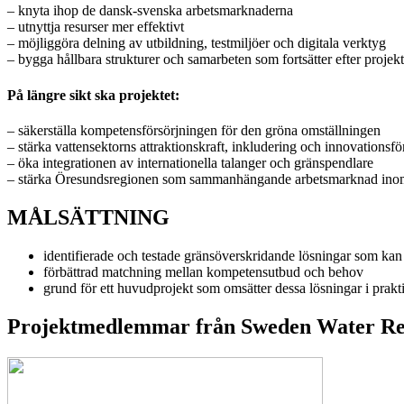
– knyta ihop de dansk‑svenska arbetsmarknaderna
– utnyttja resurser mer effektivt
– möjliggöra delning av utbildning, testmiljöer och digitala verktyg
– bygga hållbara strukturer och samarbeten som fortsätter efter projekt
På längre sikt ska projektet:
– säkerställa kompetensförsörjningen för den gröna omställningen
– stärka vattensektorns attraktionskraft, inkludering och innovationsf
– öka integrationen av internationella talanger och gränspendlare
– stärka Öresundsregionen som sammanhängande arbetsmarknad inom 
MÅLSÄTTNING
identifierade och testade gränsöverskridande lösningar som ka
förbättrad matchning mellan kompetensutbud och behov
grund för ett huvudprojekt som omsätter dessa lösningar i prakt
Projektmedlemmar från Sweden Water Re