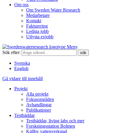
Om oss
Om Sweden Water Research
Medarbetare
Kontakt
Fakturering
Lediga jobb
Utlysta exjobb
Meny
Sök efter:
Svenska
English
Gå vidare till innehåll
Projekt
Alla projekt
Fokusområden
Avhandlingar
Publikationer
Testbäddar
Testbäddar, living labs och mer
Forskningsstation Bolmen
Källby vattenverkstad