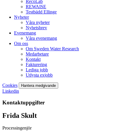
RecoLab
REWAISE
Testbädd Ellinge
Nyheter
Våra nyheter
Nyhetsbrev
Evenemang
Våra evenemang
Om oss
Om Sweden Water Research
Medarbetare
Kontakt
Fakturering
Lediga jobb
Utlysta exjobb
Cookies
Hantera medgivande
Linkedin
Kontaktuppgifter
Frida Skult
Processingenjör