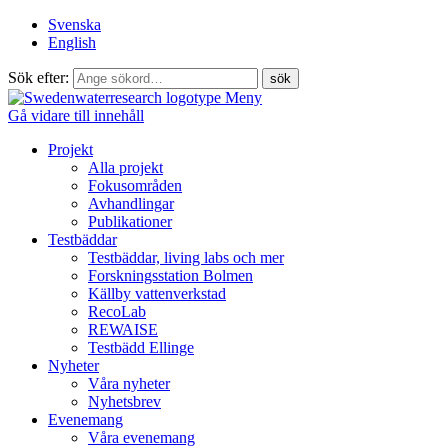
Svenska
English
Sök efter:
Meny
Gå vidare till innehåll
Projekt
Alla projekt
Fokusområden
Avhandlingar
Publikationer
Testbäddar
Testbäddar, living labs och mer
Forskningsstation Bolmen
Källby vattenverkstad
RecoLab
REWAISE
Testbädd Ellinge
Nyheter
Våra nyheter
Nyhetsbrev
Evenemang
Våra evenemang