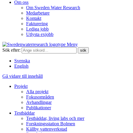
Om oss
Om Sweden Water Research
Medarbetare
Kontakt
Fakturering
Lediga jobb
Utlysta exjobb
Meny
Sök efter:
Svenska
English
Gå vidare till innehåll
Projekt
Alla projekt
Fokusområden
Avhandlingar
Publikationer
Testbäddar
Testbäddar, living labs och mer
Forskningsstation Bolmen
Källby vattenverkstad