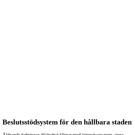
Beslutsstödsystem för den hållbara staden
Åldrande ledningar, förändrat klimat med intensivare regn, stora