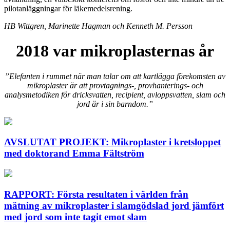
pilotanläggningar för läkemedelsrening.
HB Wittgren, Marinette Hagman och Kenneth M. Persson
2018 var mikroplasternas år
”Elefanten i rummet när man talar om att kartlägga förekomsten av
mikroplaster är att provtagnings-, provhanterings- och
analysmetodiken för dricksvatten, recipient, avloppsvatten, slam och
jord är i sin barndom.”
AVSLUTAT PROJEKT: Mikroplaster i kretsloppet
med doktorand Emma Fältström
RAPPORT: Första resultaten i världen från
mätning av mikroplaster i slamgödslad jord jämfört
med jord som inte tagit emot slam