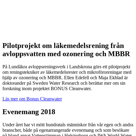
Pilotprojekt om läkemedelsrening från
avloppsvatten med ozonering och MBBR
På Lundåkra avloppsreningsverk i Landskrona görs ett pilotprojekt
om reningstekniker av läkemedelsrester och mikroföroreningar med
hjälp av ozonering och MBBR. Ellen Edefell och Maja Ekblad är
doktorander på Sweden Water Research och berättar mer om sin
forskning inom projektet BONUS Cleanwater.
Läs mer om Bonus Cleanwater
Evenemang 2018
Under året har vi mött hundratals människor från vår egen och andra
branscher, både på egenarrangerade evenemang och som besökare
på bland annat Vattenstämman i Helsingborg och IWA World Water