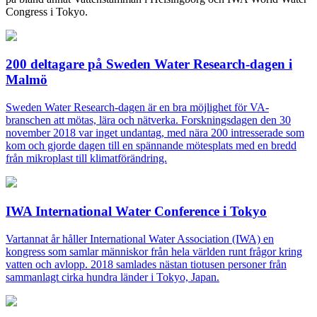
Congress i Tokyo.
200 deltagare på Sweden Water Research-dagen i
Malmö
Sweden Water Research-dagen är en bra möjlighet för VA-
branschen att mötas, lära och nätverka. Forskningsdagen den 30
november 2018 var inget undantag, med nära 200 intresserade som
kom och gjorde dagen till en spännande mötesplats med en bredd
från mikroplast till klimatförändring.
IWA International Water Conference i Tokyo
Vartannat år håller International Water Association (IWA) en
kongress som samlar människor från hela världen runt frågor kring
vatten och avlopp. 2018 samlades nästan tiotusen personer från
sammanlagt cirka hundra länder i Tokyo, Japan.