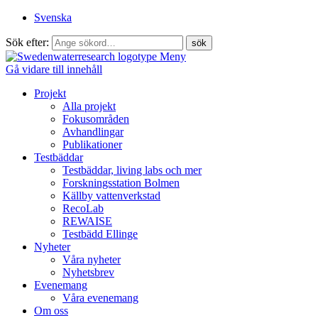
Svenska
Sök efter:
Meny
Gå vidare till innehåll
Projekt
Alla projekt
Fokusområden
Avhandlingar
Publikationer
Testbäddar
Testbäddar, living labs och mer
Forskningsstation Bolmen
Källby vattenverkstad
RecoLab
REWAISE
Testbädd Ellinge
Nyheter
Våra nyheter
Nyhetsbrev
Evenemang
Våra evenemang
Om oss