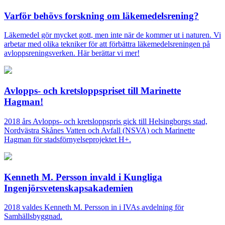
Varför behövs forskning om läkemedelsrening?
Läkemedel gör mycket gott, men inte när de kommer ut i naturen. Vi
arbetar med olika tekniker för att förbättra läkemedelsreningen på
avloppsreningsverken. Här berättar vi mer!
Avlopps- och kretsloppspriset till Marinette
Hagman!
2018 års Avlopps- och kretsloppspris gick till Helsingborgs stad,
Nordvästra Skånes Vatten och Avfall (NSVA) och Marinette
Hagman för stadsförnyelseprojektet H+.
Kenneth M. Persson invald i Kungliga
Ingenjörsvetenskapsakademien
2018 valdes Kenneth M. Persson in i IVAs avdelning för
Samhällsbyggnad.