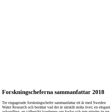
Forskningscheferna sammanfattar 2018
Tre engagerade forskningschefer sammanfattar ett år med Sweden
Water Research och berättar vad det är särskilt stolta över; en elegant
avhandling, en välbesökt konferens om fosfor och inte mindre än tre