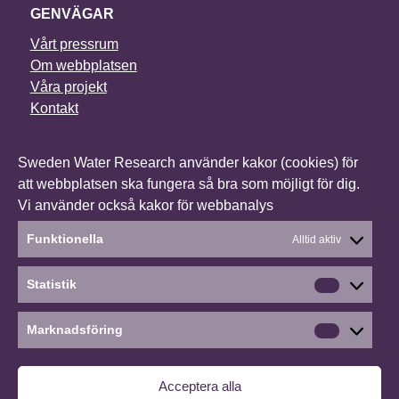
GENVÄGAR
Vårt pressrum
Om webbplatsen
Våra projekt
Kontakt
NYHETSBREV
Sweden Water Research använder kakor (cookies) för
I vårt nyhetsbrev får du senaste nytt om alla våra
att webbplatsen ska fungera så bra som möjligt för dig.
projekt, vilka konferenser vi deltar i och mycket annat.
Vi använder också kakor för webbanalys
Anmäl dig till vårt nyhetsbrev
Funktionella
Alltid aktiv
Statistik
Statistik
Social media
Linkedin
Marknadsföring
Marknads
©2026 Sweden Water Research
∙
Cookies
∙
Acceptera alla
Hantera medgivande