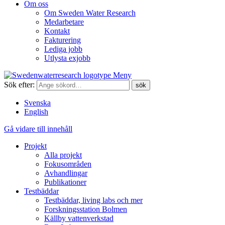
Om oss
Om Sweden Water Research
Medarbetare
Kontakt
Fakturering
Lediga jobb
Utlysta exjobb
Meny
Sök efter:
Svenska
English
Gå vidare till innehåll
Projekt
Alla projekt
Fokusområden
Avhandlingar
Publikationer
Testbäddar
Testbäddar, living labs och mer
Forskningsstation Bolmen
Källby vattenverkstad