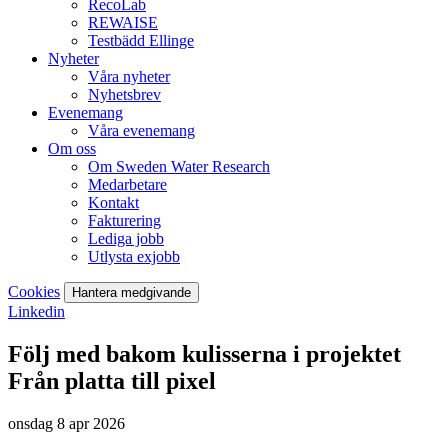
RecoLab
REWAISE
Testbädd Ellinge
Nyheter
Våra nyheter
Nyhetsbrev
Evenemang
Våra evenemang
Om oss
Om Sweden Water Research
Medarbetare
Kontakt
Fakturering
Lediga jobb
Utlysta exjobb
Cookies
Hantera medgivande
Linkedin
Följ med bakom kulisserna i projektet
Från platta till pixel
onsdag 8 apr 2026