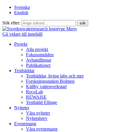
Svenska
English
Sök efter:
Meny
Gå vidare till innehåll
Projekt
Alla projekt
Fokusområden
Avhandlingar
Publikationer
Testbäddar
Testbäddar, living labs och mer
Forskningsstation Bolmen
Källby vattenverkstad
RecoLab
REWAISE
Testbädd Ellinge
Nyheter
Våra nyheter
Nyhetsbrev
Evenemang
Våra evenemang