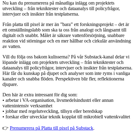
Nu kan du prenumerera på månatliga inlägg om projektets
utveckling – från tekniktester och dataanalys till policyfrågor,
intervjuer och insikter från testplatserna.
Från platta till pixel är mer än ”bara” ett forskningsprojekt – det är
ett omställningslabb som ska ta oss från analogt och långsamt till
digitalt och snabbt. Målet är säkrare vattenförsörjning, snabbare
reaktion vid störningar och en mer hållbar och cirkulär användning
av vatten.
Vill du följa oss bakom kulisserna? På vår Substack-kanal delar vi
löpande inlägg om projektets utveckling – från tekniktester och
dataanalys till policyfrågor, intervjuer och insikter från testplatserna.
Här får du kunskap på djupet och analyser som inte ryms i vanliga
kanaler och snabba flöden. Perspektiven blir fler, reflektionerna
djupare.
Den här är extra intressant för dig som:
• arbetar i VA-organisation, livsmedelsindustri eller annan
vattenintensiv verksamhet
• jobbar med regelutveckling, tillsyn eller beredskap
• forskar eller utvecklar teknik kopplat till mikrobiell vattenkvalitet
👉
Prenumerera på Platta till pixel på Substack
.