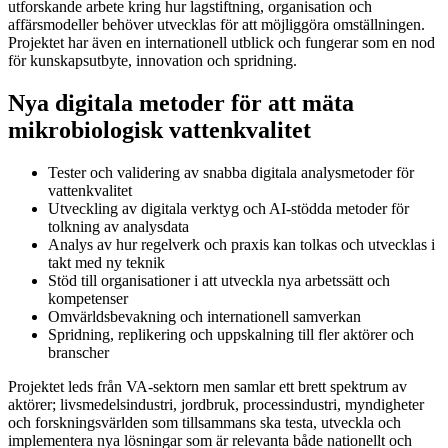
utforskande arbete kring hur lagstiftning, organisation och
affärsmodeller behöver utvecklas för att möjliggöra omställningen.
Projektet har även en internationell utblick och fungerar som en nod
för kunskapsutbyte, innovation och spridning.
Nya digitala metoder för att mäta
mikrobiologisk vattenkvalitet
Tester och validering av snabba digitala analysmetoder för
vattenkvalitet
Utveckling av digitala verktyg och AI-stödda metoder för
tolkning av analysdata
Analys av hur regelverk och praxis kan tolkas och utvecklas i
takt med ny teknik
Stöd till organisationer i att utveckla nya arbetssätt och
kompetenser
Omvärldsbevakning och internationell samverkan
Spridning, replikering och uppskalning till fler aktörer och
branscher
Projektet leds från VA-sektorn men samlar ett brett spektrum av
aktörer; livsmedelsindustri, jordbruk, processindustri, myndigheter
och forskningsvärlden som tillsammans ska testa, utveckla och
implementera nya lösningar som är relevanta både nationellt och