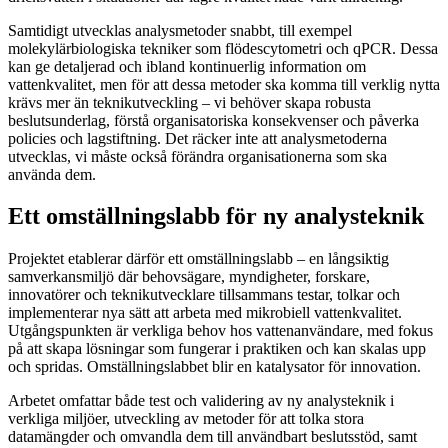
Samtidigt utvecklas analysmetoder snabbt, till exempel
molekylärbiologiska tekniker som flödescytometri och qPCR. Dessa
kan ge detaljerad och ibland kontinuerlig information om
vattenkvalitet, men för att dessa metoder ska komma till verklig nytta
krävs mer än teknikutveckling – vi behöver skapa robusta
beslutsunderlag, förstå organisatoriska konsekvenser och påverka
policies och lagstiftning. Det räcker inte att analysmetoderna
utvecklas, vi måste också förändra organisationerna som ska
använda dem.
Ett omställningslabb för ny analysteknik
Projektet etablerar därför ett omställningslabb – en långsiktig
samverkansmiljö där behovsägare, myndigheter, forskare,
innovatörer och teknikutvecklare tillsammans testar, tolkar och
implementerar nya sätt att arbeta med mikrobiell vattenkvalitet.
Utgångspunkten är verkliga behov hos vattenanvändare, med fokus
på att skapa lösningar som fungerar i praktiken och kan skalas upp
och spridas. Omställningslabbet blir en katalysator för innovation.
Arbetet omfattar både test och validering av ny analysteknik i
verkliga miljöer, utveckling av metoder för att tolka stora
datamängder och omvandla dem till användbart beslutsstöd, samt