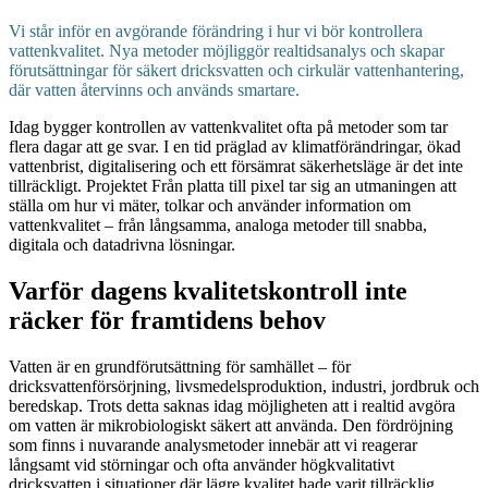
Vi står inför en avgörande förändring i hur vi bör kontrollera
vattenkvalitet. Nya metoder möjliggör realtidsanalys och skapar
förutsättningar för säkert dricksvatten och cirkulär vattenhantering,
där vatten återvinns och används smartare.
Idag bygger kontrollen av vattenkvalitet ofta på metoder som tar
flera dagar att ge svar. I en tid präglad av klimatförändringar, ökad
vattenbrist, digitalisering och ett försämrat säkerhetsläge är det inte
tillräckligt. Projektet Från platta till pixel tar sig an utmaningen att
ställa om hur vi mäter, tolkar och använder information om
vattenkvalitet – från långsamma, analoga metoder till snabba,
digitala och datadrivna lösningar.
Varför dagens kvalitetskontroll inte
räcker för framtidens behov
Vatten är en grundförutsättning för samhället – för
dricksvattenförsörjning, livsmedelsproduktion, industri, jordbruk och
beredskap. Trots detta saknas idag möjligheten att i realtid avgöra
om vatten är mikrobiologiskt säkert att använda. Den fördröjning
som finns i nuvarande analysmetoder innebär att vi reagerar
långsamt vid störningar och ofta använder högkvalitativt
dricksvatten i situationer där lägre kvalitet hade varit tillräcklig.