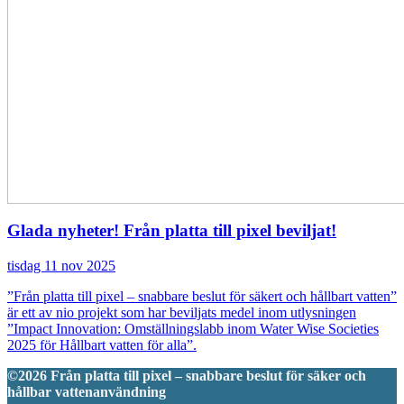
Glada nyheter! Från platta till pixel beviljat!
tisdag 11 nov 2025
”Från platta till pixel – snabbare beslut för säkert och hållbart vatten”
är ett av nio projekt som har beviljats medel inom utlysningen
”Impact Innovation: Omställningslabb inom Water Wise Societies
2025 för Hållbart vatten för alla”.
©2026 Från platta till pixel – snabbare beslut för säker och
hållbar vattenanvändning