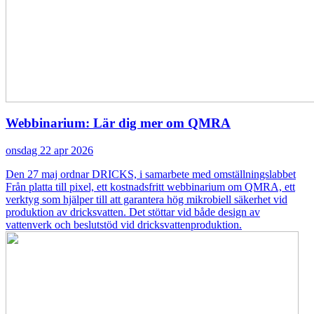
Webbinarium: Lär dig mer om QMRA
onsdag 22 apr 2026
Den 27 maj ordnar DRICKS, i samarbete med omställningslabbet
Från platta till pixel, ett kostnadsfritt webbinarium om QMRA, ett
verktyg som hjälper till att garantera hög mikrobiell säkerhet vid
produktion av dricksvatten. Det stöttar vid både design av
vattenverk och beslutstöd vid dricksvattenproduktion.