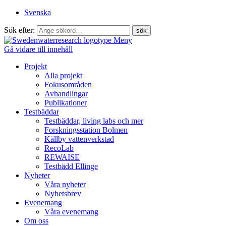
Svenska
Sök efter:
Meny
Gå vidare till innehåll
Projekt
Alla projekt
Fokusområden
Avhandlingar
Publikationer
Testbäddar
Testbäddar, living labs och mer
Forskningsstation Bolmen
Källby vattenverkstad
RecoLab
REWAISE
Testbädd Ellinge
Nyheter
Våra nyheter
Nyhetsbrev
Evenemang
Våra evenemang
Om oss