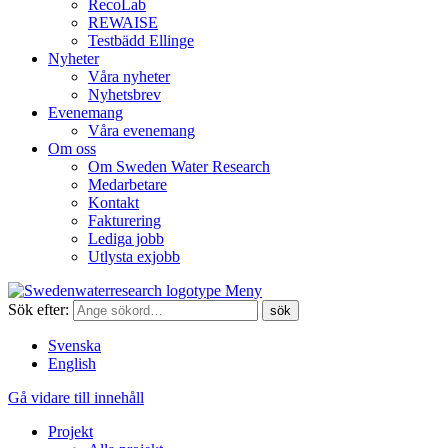
RecoLab
REWAISE
Testbädd Ellinge
Nyheter
Våra nyheter
Nyhetsbrev
Evenemang
Våra evenemang
Om oss
Om Sweden Water Research
Medarbetare
Kontakt
Fakturering
Lediga jobb
Utlysta exjobb
Meny
Sök efter:
Svenska
English
Gå vidare till innehåll
Projekt