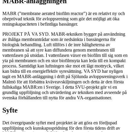
MABR-anläggningen
MABR (”membrane aerated biofilm reactor”) är en relativt ny och
obeprövad teknik för avloppsrening som gör det möjligt att öka
reningskapaciteten i befintliga bassänger.
PROJEKT PÅ VA SYD. MABR-tekniken bygger på användning
av ihåliga membrantrådar som är nedsänkta i bassängerna för
biologisk behandling. Luft tillförs i de inre håligheterna av
membranen så att syre kan diffundera genom membranen till
vattenfasen på utsidan. I vattenfasen växer en biofilm till sig som en
yta på membranen och en stor biofilmsyta kan leda till en kompakt
process. Samtidigt kan luftningen ske mot ett lågt mottryck, vilket
kan bidra till en energieffektiv syresättning. VA SYD har nyligen
tagit en MABR-anläggning i drift på Sjölunda avloppsreningsverk i
Malmö för att förbättra kväveavskiljningen och detta är den första
fullskaliga MABR:en i Sverige. I detta SVU-projekt gör vi en
grundlig uppföljning och utvärdering av tekniken med avseende på
svenska förhållanden till nytta för andra VA-organisationer.
Syfte
Det övergripande syftet med projektet är att göra en fördjupad
uppföljning och kunskapsspridning för den första tidens drift av