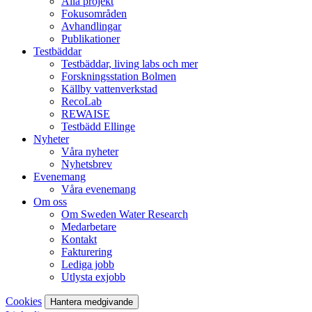
Alla projekt
Fokusområden
Avhandlingar
Publikationer
Testbäddar
Testbäddar, living labs och mer
Forskningsstation Bolmen
Källby vattenverkstad
RecoLab
REWAISE
Testbädd Ellinge
Nyheter
Våra nyheter
Nyhetsbrev
Evenemang
Våra evenemang
Om oss
Om Sweden Water Research
Medarbetare
Kontakt
Fakturering
Lediga jobb
Utlysta exjobb
Cookies
Hantera medgivande