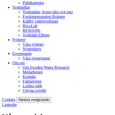
Publikationer
Testbäddar
Testbäddar, living labs och mer
Forskningsstation Bolmen
Källby vattenverkstad
RecoLab
REWAISE
Testbädd Ellinge
Nyheter
Våra nyheter
Nyhetsbrev
Evenemang
Våra evenemang
Om oss
Om Sweden Water Research
Medarbetare
Kontakt
Fakturering
Lediga jobb
Utlysta exjobb
Cookies
Hantera medgivande
Linkedin