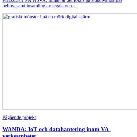
PROJEKT PÅ NSVA. Initialt är det fokus på slutanvändarnas
behov, samt insamling av legala och…
Pågående projekt
WANDA: IoT och datahantering inom VA-
verksamheter