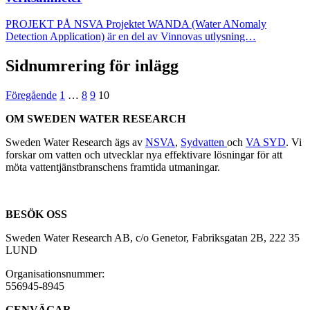
PROJEKT PÅ NSVA Projektet WANDA (Water ANomaly
Detection Application) är en del av Vinnovas utlysning…
Sidnumrering för inlägg
Föregående
1
…
8
9
10
OM SWEDEN WATER RESEARCH
Sweden Water Research ägs av
NSVA
,
Sydvatten
och
VA SYD
. Vi
forskar om vatten och utvecklar nya effektivare lösningar för att
möta vattentjänstbranschens framtida utmaningar.
BESÖK OSS
Sweden Water Research AB, c/o Genetor, Fabriksgatan 2B, 222 35
LUND
Organisationsnummer:
556945-8945
GENVÄGAR