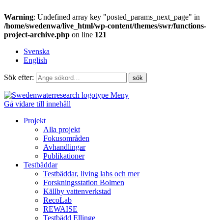
Warning
: Undefined array key "posted_params_next_page" in
/home/swedenwa/live_html/wp-content/themes/swr/functions-
project-archive.php
on line
121
Svenska
English
Sök efter:
Meny
Gå vidare till innehåll
Projekt
Alla projekt
Fokusområden
Avhandlingar
Publikationer
Testbäddar
Testbäddar, living labs och mer
Forskningsstation Bolmen
Källby vattenverkstad
RecoLab
REWAISE
Testbädd Ellinge