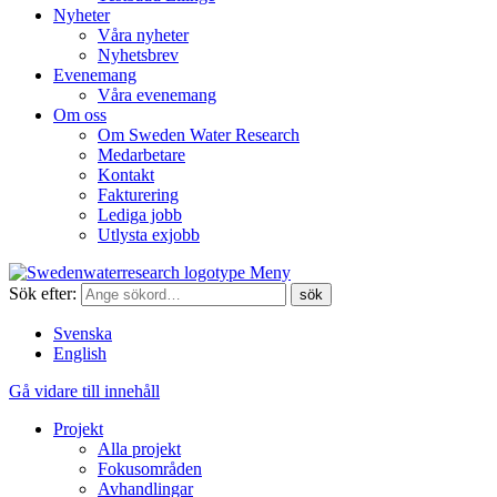
Nyheter
Våra nyheter
Nyhetsbrev
Evenemang
Våra evenemang
Om oss
Om Sweden Water Research
Medarbetare
Kontakt
Fakturering
Lediga jobb
Utlysta exjobb
Meny
Sök efter:
Svenska
English
Gå vidare till innehåll
Projekt
Alla projekt
Fokusområden
Avhandlingar