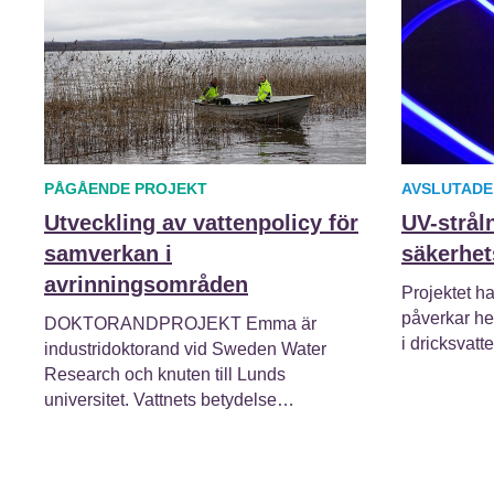
PÅGÅENDE PROJEKT
AVSLUTADE
Utveckling av vattenpolicy för
UV-strål
samverkan i
säkerhet
avrinningsområden
Projektet h
påverkar he
DOKTORANDPROJEKT Emma är
i dricksvatt
industridoktorand vid Sweden Water
Research och knuten till Lunds
universitet. Vattnets betydelse…