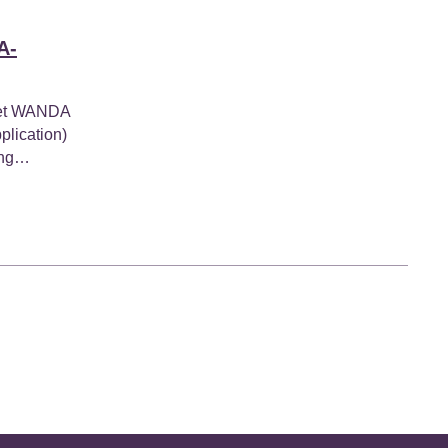
A-
et WANDA
plication)
ning…