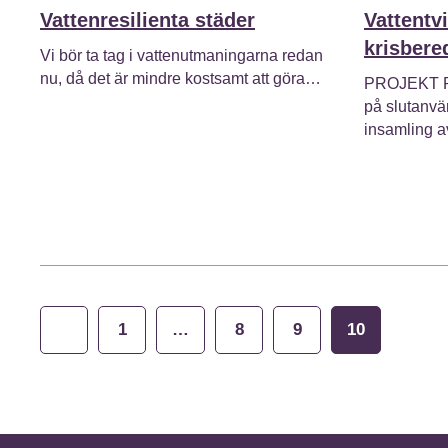
Vattenresilienta städer
Vattentvi
krisbere
Vi bör ta tag i vattenutmaningarna redan
nu, då det är mindre kostsamt att göra…
PROJEKT PÅ 
på slutanvä
insamling 
Sidnumrering
1
…
8
9
10
för
inlägg