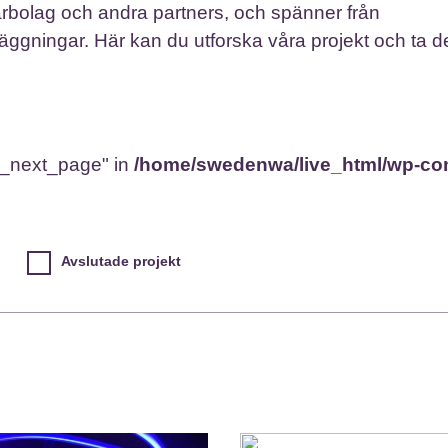
bolag och andra partners, och spänner från
 anläggningar. Här kan du utforska våra projekt och ta d
s_next_page" in
/home/swedenwa/live_html/wp-cont
Avslutade projekt