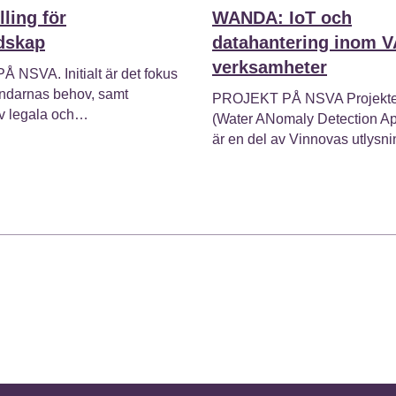
lling för
WANDA: IoT och
dskap
datahantering inom V
verksamheter
NSVA. Initialt är det fokus
ndarnas behov, samt
PROJEKT PÅ NSVA Projekt
av legala och…
(Water ANomaly Detection Ap
är en del av Vinnovas utlys