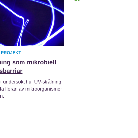
 PROJEKT
ning som mikrobiell
sbarriär
ar undersökt hur UV-strålning
la floran av mikroorganismer
en.