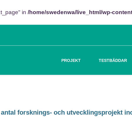
xt_page" in
/home/swedenwa/live_html/wp-content/
PROJEKT
TESTBÄDDAR
 antal forsknings- och utvecklingsprojekt i