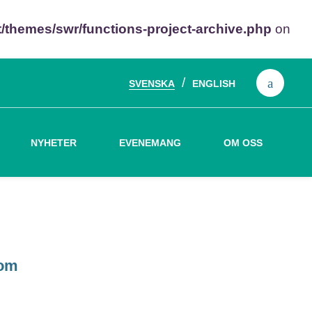
themes/swr/functions-project-archive.php
on
SVENSKA
ENGLISH
Sök
efter:
NYHETER
EVENEMANG
OM OSS
nom