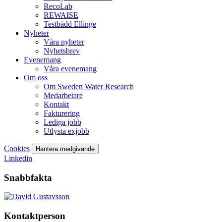
RecoLab
REWAISE
Testbädd Ellinge
Nyheter
Våra nyheter
Nyhetsbrev
Evenemang
Våra evenemang
Om oss
Om Sweden Water Research
Medarbetare
Kontakt
Fakturering
Lediga jobb
Utlysta exjobb
Cookies
Hantera medgivande
Linkedin
Snabbfakta
Kontaktperson