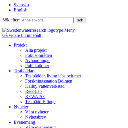
Svenska
English
Sök efter:
Meny
Gå vidare till innehåll
Projekt
Alla projekt
Fokusområden
Avhandlingar
Publikationer
Testbäddar
Testbäddar, living labs och mer
Forskningsstation Bolmen
Källby vattenverkstad
RecoLab
REWAISE
Testbädd Ellinge
Nyheter
Våra nyheter
Nyhetsbrev
Evenemang
Våra evenemang