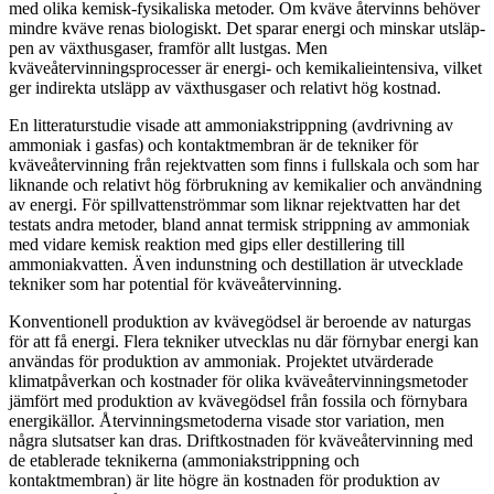
med olika kemisk-fysikaliska metoder. Om kväve återvinns behöver
mindre kväve renas biologiskt. Det sparar energi och minskar utsläp­
pen av växthusgaser, framför allt lustgas. Men
kväveåtervinningsprocesser är energi- och kemikalieintensiva, vilket
ger indirekta utsläpp av växthusgaser och relativt hög kostnad.
En litteraturstudie visade att ammoniakstrippning (avdrivning av
ammoniak i gasfas) och kontaktmembran är de tekniker för
kväveåtervinning från rejektvatten som finns i fullskala och som har
liknande och relativt hög förbrukning av kemikalier och användning
av energi. För spillvattenströmmar som liknar rejektvatten har det
testats andra metoder, bland annat termisk strippning av ammoniak
med vidare kemisk reaktion med gips eller destillering till
ammoniakvatten. Även indunstning och destillation är utvecklade
tekniker som har potential för kväveåtervinning.
Konventionell produktion av kvävegödsel är beroende av naturgas
för att få energi. Flera tekniker utvecklas nu där förnybar energi kan
användas för produktion av ammoniak. Projektet utvärderade
klimatpåverkan och kostnader för olika kväveåter­vinningsmetoder
jämfört med produktion av kvävegödsel från fossila och förnybara
energikällor. Återvinningsmetoderna visade stor variation, men
några slutsatser kan dras. Driftkostnaden för kväveåtervinning med
de etablerade teknikerna (ammoniakstrippning och
kontaktmembran) är lite högre än kostnaden för produktion av