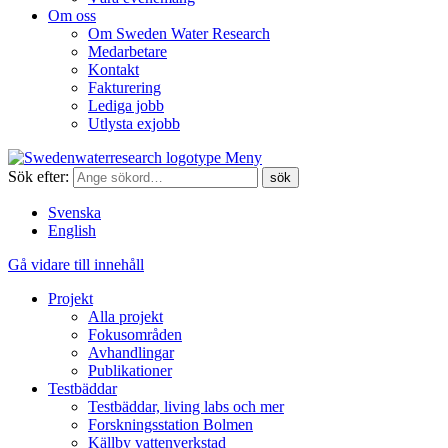
Om oss
Om Sweden Water Research
Medarbetare
Kontakt
Fakturering
Lediga jobb
Utlysta exjobb
Meny
Sök efter:
Svenska
English
Gå vidare till innehåll
Projekt
Alla projekt
Fokusområden
Avhandlingar
Publikationer
Testbäddar
Testbäddar, living labs och mer
Forskningsstation Bolmen
Källby vattenverkstad