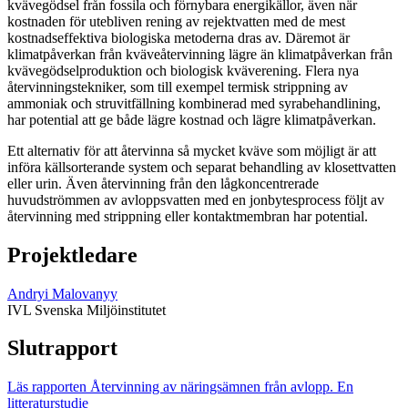
kväve­gödsel från fossila och förnybara energikällor, även när
kostnaden för utebliven rening av rejektvatten med de mest
kostnadseffektiva biologiska metoderna dras av. Däremot är
klimatpåverkan från kväveåtervinning lägre än klimatpåverkan från
kvävegödselproduktion och biologisk kväverening. Flera nya
återvinningstekniker, som till exempel termisk strippning av
ammoniak och struvitfällning kombinerad med syrabehandlining,
har potential att ge både lägre kostnad och lägre klimatpåverkan.
Ett alternativ för att återvinna så mycket kväve som möjligt är att
införa källsorterande system och separat behandling av klosettvatten
eller urin. Även återvinning från den lågkoncentrerade
huvudströmmen av avloppsvatten med en jonbytesprocess följt av
återvinning med strippning eller kontaktmembran har potential.
Projektledare
Andryi Malovanyy
IVL Svenska Miljöinstitutet
Slutrapport
Läs rapporten Återvinning av näringsämnen från avlopp. En
litteraturstudie