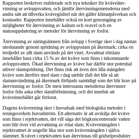
Rapporten beskriver etablerade och nya tekniker för kväveåter­
vinning ur avloppsvatten, och jämför återvinningsmetoderna med
andra sätt att tillverka kvävegödsel när det gäller klimat­påverkan och
kostnader. Rapporten innehåller också en kort genomgång av
möjligheter för återvinning av kalium och svavel och en
statusuppdatering av metoder för återvinning av fosfor.
Återvinning av näringsämnen från avlopp i Sverige sker i dag nästan
uteslutande genom spridning av avloppsslam på åkermark; cirka en
tredjedel av allt slam används på det viset. Avvattnat rötslam
innehåller bara cirka 15 % av det kväve som finns i inkom­mande
avloppsvatten. Ökad återvinning av kväve har därför stor potential
utöver slam­spridning. Det finns risk att även den lilla mängden
kväve som återförs med slam i dag uteblir ifall det blir så att
slamanvändning på åkermark förbjuds samtidigt som det blir krav på
återvinning av fosfor. De mest intressanta metoderna återvinner
fosfor från aska efter slamförbränning, och det innebär att
kväveinnehållet går förlorat.
Dagens kväverening sker i huvudsak med biologiska metoder i
reningsverkets huvud­ström. Ett alternativ är att avskilja det kväve
som finns i rejektvatten, det vill säga det högkoncentrerade vatten
som blir över vid avvattning av rötat slam. Kvävemängden i
rejektvattnet är ungefär lika stor som kvävemängden i själva
slammet. Kvävet i rejektvat­ten kan återvinnas till gödselprodukter