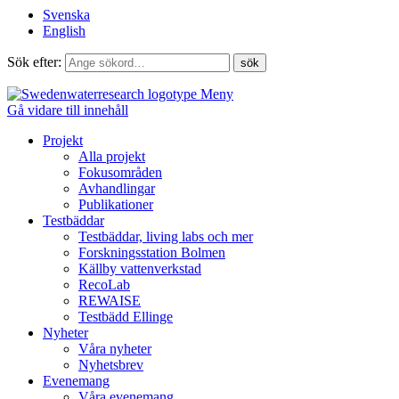
Svenska
English
Sök efter:
Meny
Gå vidare till innehåll
Projekt
Alla projekt
Fokusområden
Avhandlingar
Publikationer
Testbäddar
Testbäddar, living labs och mer
Forskningsstation Bolmen
Källby vattenverkstad
RecoLab
REWAISE
Testbädd Ellinge
Nyheter
Våra nyheter
Nyhetsbrev
Evenemang
Våra evenemang