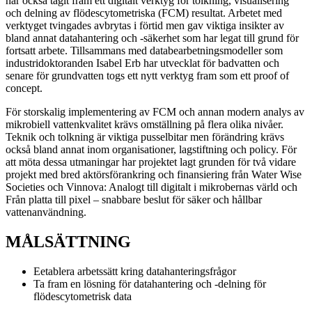
har också tagit fram ett digitalt verktyg för tolkning, visualisering
och delning av flödescytometriska (FCM) resultat. Arbetet med
verktyget tvingades avbrytas i förtid men gav viktiga insikter av
bland annat datahantering och -säkerhet som har legat till grund för
fortsatt arbete. Tillsammans med databearbetningsmodeller som
industridoktoranden Isabel Erb har utvecklat för badvatten och
senare för grundvatten togs ett nytt verktyg fram som ett proof of
concept.
För storskalig implementering av FCM och annan modern analys av
mikrobiell vattenkvalitet krävs omställning på flera olika nivåer.
Teknik och tolkning är viktiga pusselbitar men förändring krävs
också bland annat inom organisationer, lagstiftning och policy. För
att möta dessa utmaningar har projektet lagt grunden för två vidare
projekt med bred aktörsförankring och finansiering från Water Wise
Societies och Vinnova: Analogt till digitalt i mikrobernas värld och
Från platta till pixel – snabbare beslut för säker och hållbar
vattenanvändning.
MÅLSÄTTNING
Eetablera arbetssätt kring datahanteringsfrågor
Ta fram en lösning för datahantering och -delning för
flödescytometrisk data