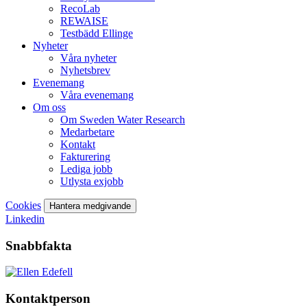
RecoLab
REWAISE
Testbädd Ellinge
Nyheter
Våra nyheter
Nyhetsbrev
Evenemang
Våra evenemang
Om oss
Om Sweden Water Research
Medarbetare
Kontakt
Fakturering
Lediga jobb
Utlysta exjobb
Cookies
Hantera medgivande
Linkedin
Snabbfakta
Kontaktperson