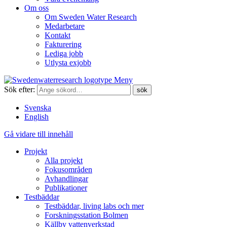
Om oss
Om Sweden Water Research
Medarbetare
Kontakt
Fakturering
Lediga jobb
Utlysta exjobb
Meny
Sök efter:
Svenska
English
Gå vidare till innehåll
Projekt
Alla projekt
Fokusområden
Avhandlingar
Publikationer
Testbäddar
Testbäddar, living labs och mer
Forskningsstation Bolmen
Källby vattenverkstad