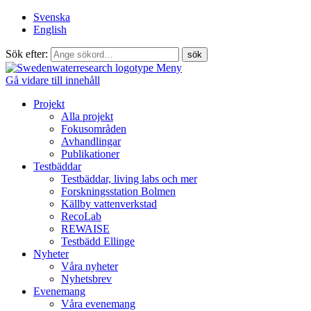
Svenska
English
Sök efter:
Meny
Gå vidare till innehåll
Projekt
Alla projekt
Fokusområden
Avhandlingar
Publikationer
Testbäddar
Testbäddar, living labs och mer
Forskningsstation Bolmen
Källby vattenverkstad
RecoLab
REWAISE
Testbädd Ellinge
Nyheter
Våra nyheter
Nyhetsbrev
Evenemang
Våra evenemang