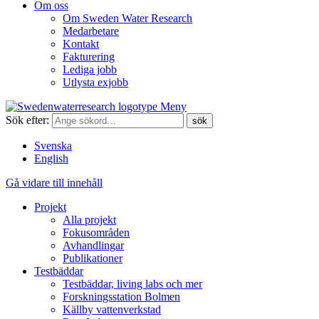
Om oss
Om Sweden Water Research
Medarbetare
Kontakt
Fakturering
Lediga jobb
Utlysta exjobb
Meny
Sök efter:
Svenska
English
Gå vidare till innehåll
Projekt
Alla projekt
Fokusområden
Avhandlingar
Publikationer
Testbäddar
Testbäddar, living labs och mer
Forskningsstation Bolmen
Källby vattenverkstad