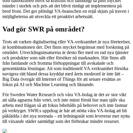
som datorkraften blivit så kraftfull och samtidigt så pass mycket
mindre i storlek och pris att det blivit rimligt att implementera på
bred front. Det ger plötsligt VA-branschen en rejäl skjuts på traven i
möjligheterna att utveckla ett proaktivt arbetssätt.
Vad gör SWR på området?
Trots att varken digitalisering eller VA-verksamhet är nya företeelser,
är kombinationen det. Det finns mycket begränsat med forskning på
området. Utvecklingsinsatserna är desto fler med en rad nya tjänster
och produkter som nått eller försöker nå marknaden. Här finns allt
från famlande och fromma förhoppningar till avskalade och
genomtänkta lösningar. Att som traditionell VA-verksamhet försöka
navigera rätt bland dessa kryddat med årets modeord är inte lätt –
Big Data övergår till Internet of Things för att senare ersättas av
fokus på AI och Machine Learning och liknande.
För Sweden Water Research och våra VA-bolag är det av stor vikt
att sålla agnarna från vetet, och inte minst förstå hur man själv ska
arbeta med frågan så att fokus bibehålls på behovet och inte fastnar
på verktyget. SWR:s uppdrag är här att stötta våra VA-bolag att bli
påklädda i det nya normala – ett ledningsnät som levererar mer nytta
till växande städer samtidigt som det förbrukar mindre resurser.