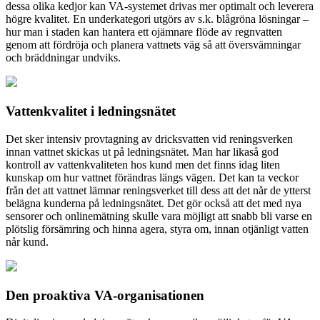
dessa olika kedjor kan VA-systemet drivas mer optimalt och leverera
högre kvalitet. En underkategori utgörs av s.k. blågröna lösningar –
hur man i staden kan hantera ett ojämnare flöde av regnvatten
genom att fördröja och planera vattnets väg så att översvämningar
och bräddningar undviks.
Vattenkvalitet i ledningsnätet
Det sker intensiv provtagning av dricksvatten vid reningsverken
innan vattnet skickas ut på ledningsnätet. Man har likaså god
kontroll av vattenkvaliteten hos kund men det finns idag liten
kunskap om hur vattnet förändras längs vägen. Det kan ta veckor
från det att vattnet lämnar reningsverket till dess att det når de ytterst
belägna kunderna på ledningsnätet. Det gör också att det med nya
sensorer och onlinemätning skulle vara möjligt att snabb bli varse en
plötslig försämring och hinna agera, styra om, innan otjänligt vatten
når kund.
Den proaktiva VA-organisationen