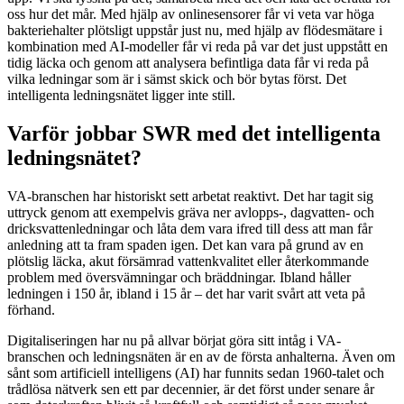
oss hur det mår. Med hjälp av onlinesensorer får vi veta var höga
bakteriehalter plötsligt uppstår just nu, med hjälp av flödesmätare i
kombination med AI-modeller får vi reda på var det just uppstått en
tidig läcka och genom att analysera befintliga data får vi reda på
vilka ledningar som är i sämst skick och bör bytas först. Det
intelligenta ledningsnätet ligger inte still.
Varför jobbar SWR med det intelligenta
ledningsnätet?
VA-branschen har historiskt sett arbetat reaktivt. Det har tagit sig
uttryck genom att exempelvis gräva ner avlopps-, dagvatten- och
dricksvattenledningar och låta dem vara ifred till dess att man får
anledning att ta fram spaden igen. Det kan vara på grund av en
plötslig läcka, akut försämrad vattenkvalitet eller återkommande
problem med översvämningar och bräddningar. Ibland håller
ledningen i 150 år, ibland i 15 år – det har varit svårt att veta på
förhand.
Digitaliseringen har nu på allvar börjat göra sitt intåg i VA-
branschen och ledningsnäten är en av de första anhalterna. Även om
sånt som artificiell intelligens (AI) har funnits sedan 1960-talet och
trådlösa nätverk sen ett par decennier, är det först under senare år