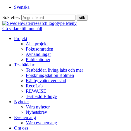
Svenska
Sök efter:
Meny
Gå vidare till innehåll
Projekt
Alla projekt
Fokusområden
Avhandlingar
Publikationer
Testbäddar
Testbäddar, living labs och mer
Forskningsstation Bolmen
Källby vattenverkstad
RecoLab
REWAISE
Testbädd Ellinge
Nyheter
Våra nyheter
Nyhetsbrev
Evenemang
Våra evenemang
Om oss