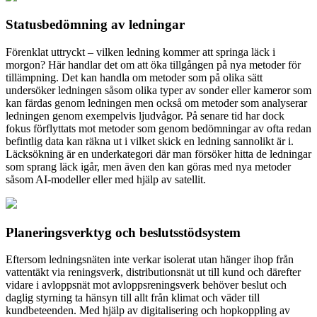
Statusbedömning av ledningar
Förenklat uttryckt – vilken ledning kommer att springa läck i
morgon? Här handlar det om att öka tillgången på nya metoder för
tillämpning. Det kan handla om metoder som på olika sätt
undersöker ledningen såsom olika typer av sonder eller kameror som
kan färdas genom ledningen men också om metoder som analyserar
ledningen genom exempelvis ljudvågor. På senare tid har dock
fokus förflyttats mot metoder som genom bedömningar av ofta redan
befintlig data kan räkna ut i vilket skick en ledning sannolikt är i.
Läcksökning är en underkategori där man försöker hitta de ledningar
som sprang läck igår, men även den kan göras med nya metoder
såsom AI-modeller eller med hjälp av satellit.
Planeringsverktyg och beslutsstödsystem
Eftersom ledningsnäten inte verkar isolerat utan hänger ihop från
vattentäkt via reningsverk, distributionsnät ut till kund och därefter
vidare i avloppsnät mot avloppsreningsverk behöver beslut och
daglig styrning ta hänsyn till allt från klimat och väder till
kundbeteenden. Med hjälp av digitalisering och hopkoppling av