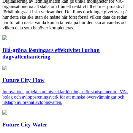
Digitalisering av ledningsnäten kan ge unika möjligheter för VA-
organisationerna att ställa om från ett reaktivt till ett mer proaktivt
förhållningssätt i sin verksamhet. Det finns dock inget givet svar på
hur detta ska ske utan de måste här först förstå vilken data de redan
har för att i nästa vända kunna ta reda på hur den ska användas och
vilken data som behöver kompletteras.
Blå-gröna lösningars effektivitet i urban
dagvattenhantering
Future City Flow
Innovationsprojekt som utvecklar lösningar för stadsplanerare, VA-
bolag och avloppsreningsverk för att minska översvämningar och
utsläpp av orenat avloppsvatten.
Future City Water