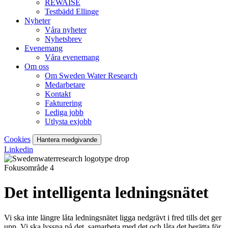
REWAISE
Testbädd Ellinge
Nyheter
Våra nyheter
Nyhetsbrev
Evenemang
Våra evenemang
Om oss
Om Sweden Water Research
Medarbetare
Kontakt
Fakturering
Lediga jobb
Utlysta exjobb
Cookies
Hantera medgivande
Linkedin
Fokusområde 4
Det intelligenta ledningsnätet
Vi ska inte längre låta ledningsnätet ligga nedgrävt i fred tills det ger
upp. Vi ska lyssna på det, samarbeta med det och låta det berätta för