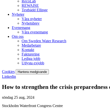
RecoLab
REWAISE
Testbädd Ellinge
Nyheter
Våra nyheter
Nyhetsbrev
Evenemang
Våra evenemang
Om oss
Om Sweden Water Research
Medarbetare
Kontakt
Fakturering
Lediga jobb
Utlysta exjobb
Cookies
Hantera medgivande
Linkedin
How to strengthen the crisis preparedness
söndag 25 aug, 2024
Stockholm Waterfront Congress Centre