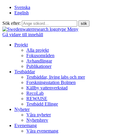
Svenska
English
Sök efter:
Meny
Gå vidare till innehåll
Projekt
Alla projekt
Fokusområden
Avhandlingar
Publikationer
Testbäddar
Testbäddar, living labs och mer
Forskningsstation Bolmen
Källby vattenverkstad
RecoLab
REWAISE
Testbädd Ellinge
Nyheter
Våra nyheter
Nyhetsbrev
Evenemang
Våra evenemang