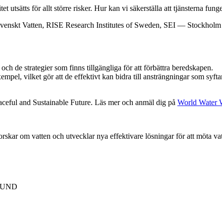
t utsätts för allt större risker. Hur kan vi säkerställa att tjänsterna fun
Svenskt Vatten, RISE Research Institutes of Sweden, SEI — Stockholm
 och de strategier som finns tillgängliga för att förbättra beredskapen.
pel, vilket gör att de effektivt kan bidra till ansträngningar som syftar 
eaceful and Sustainable Future. Läs mer och anmäl dig på
World Water W
forskar om vatten och utvecklar nya effektivare lösningar för att möta v
 LUND