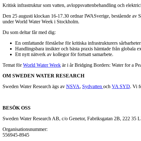
Kritisk infrastruktur som vatten, avloppsvattenbehandling och elektricite
Den 25 augusti klockan 16-17.30 ordnar IWASverige, bestående av 
under World Water Week i Stockholm.
Du som deltar får med dig:
En omfattande förståelse för kritiska infrastrukturers sårbarheter
Handlingsbara insikter och bästa praxis hämtade från globala exem
Ett nytt nätverk av kollegor för fortsatt samarbete.
Temat för
World Water Week
är i år Bridging Borders: Water for a P
OM SWEDEN WATER RESEARCH
Sweden Water Research ägs av
NSVA
,
Sydvatten
och
VA SYD
. Vi 
BESÖK OSS
Sweden Water Research AB, c/o Genetor, Fabriksgatan 2B, 222 35
Organisationsnummer:
556945-8945