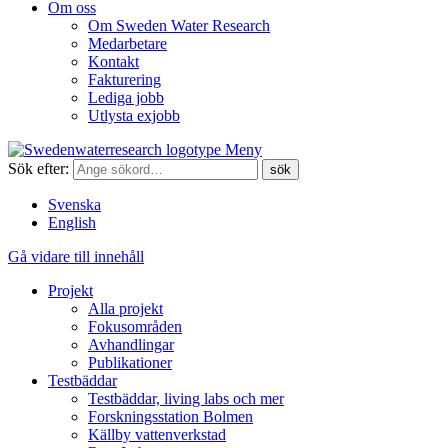
Om oss
Om Sweden Water Research
Medarbetare
Kontakt
Fakturering
Lediga jobb
Utlysta exjobb
Meny
Sök efter:
Svenska
English
Gå vidare till innehåll
Projekt
Alla projekt
Fokusområden
Avhandlingar
Publikationer
Testbäddar
Testbäddar, living labs och mer
Forskningsstation Bolmen
Källby vattenverkstad