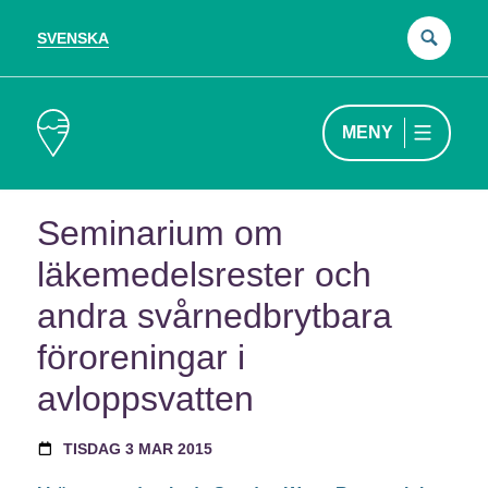
SVENSKA
Sök
efter
MENY
Seminarium om
läkemedelsrester och
andra svårnedbrytbara
föroreningar i
avloppsvatten
TISDAG 3 MAR 2015