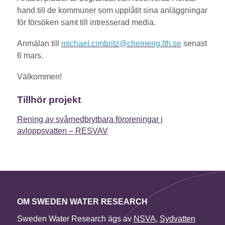
hand till de kommuner som upplåtit sina anläggningar
för försöken samt till intresserad media.
Anmälan till
michael.cimbritz@chemeng.lth.se
senast
6 mars.
Välkommen!
Tillhör projekt
Rening av svårnedbrytbara föroreningar i
avloppsvatten – RESVAV
OM SWEDEN WATER RESEARCH
Sweden Water Research ägs av
NSVA
,
Sydvatten