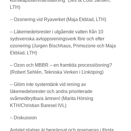
kunskapssammanställning” (Jes la Cour Jansen,
LTH)
– Ozonering vid Ryaverket (Maja Ekblad, LTH)
– Läkemedelsrester i utgående vatten från 10
sydsvenska avloppsreningsverk före och efter
ozonering (Jurgen Bischhaus, Primozone och Maja
Ekblad, LTH)
– Ozon och MBBR – en framtida processlösning?
(Robert Sehlén, Tekniska Verken i Linköping)
– Glöm inte systemtänk vid rening av
läkemedelsrester och andra prioriterade
svårnedbrytbara ämnen! (Marita Hörsing
KTH/Christian Baresel IVL)
– Diskussion
Antalet platser är begränsat och reserveras i första