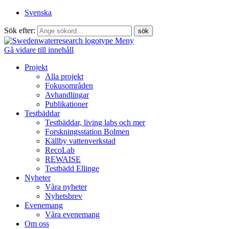
Svenska
Sök efter:
Meny
Gå vidare till innehåll
Projekt
Alla projekt
Fokusområden
Avhandlingar
Publikationer
Testbäddar
Testbäddar, living labs och mer
Forskningsstation Bolmen
Källby vattenverkstad
RecoLab
REWAISE
Testbädd Ellinge
Nyheter
Våra nyheter
Nyhetsbrev
Evenemang
Våra evenemang
Om oss