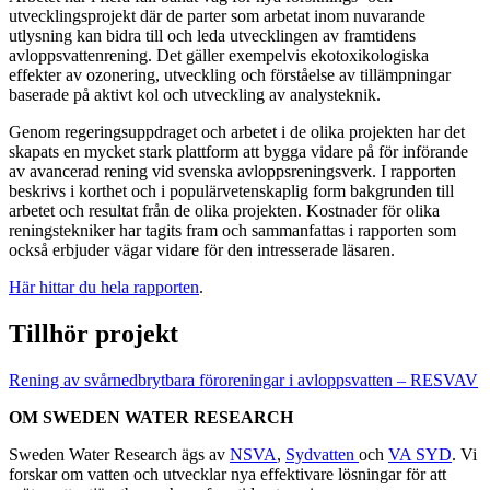
utvecklingsprojekt där de parter som arbetat inom nuvarande
utlysning kan bidra till och leda utvecklingen av framtidens
avloppsvattenrening. Det gäller exempelvis ekotoxikologiska
effekter av ozonering, utveckling och förståelse av tillämpningar
baserade på aktivt kol och utveckling av analysteknik.
Genom regeringsuppdraget och arbetet i de olika projekten har det
skapats en mycket stark plattform att bygga vidare på för införande
av avancerad rening vid svenska avloppsreningsverk. I rapporten
beskrivs i korthet och i populärvetenskaplig form bakgrunden till
arbetet och resultat från de olika projekten. Kostnader för olika
reningstekniker har tagits fram och sammanfattas i rapporten som
också erbjuder vägar vidare för den intresserade läsaren.
Här hittar du hela rapporten
.
Tillhör projekt
Rening av svårnedbrytbara föroreningar i avloppsvatten – RESVAV
OM SWEDEN WATER RESEARCH
Sweden Water Research ägs av
NSVA
,
Sydvatten
och
VA SYD
. Vi
forskar om vatten och utvecklar nya effektivare lösningar för att