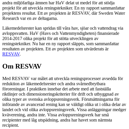
andra miljöfarliga ämnen har HaV delat ut medel för att stödja
projekt för att utveckla reningstekniker. En ny rapport sammanfattar
projektens resultat. Ett av projekten är RESVAV, där Sweden Water
Research var en av deltagarna.
Läkemedelsrester kan spridas till våra hav, sjöar och vattendrag via
avloppsvatten. HaV (Havs och Vattenmyndigheten) finansierade
2014-2017 olika projekt för att stötta utvecklingen av
reningstekniker. Nu har en ny rapport släppts, som sammanfattar
resultaten av projekten. Ett av projekten som utvärderats är
RESVAV
.
Om RESVAV
Med RESVAV var målet att utveckla reningsprocesser avsedda för
reduktion av läkemedelsrester och andra svårnedbrytbara
föroreningar. I praktiken innebar det arbete med att fastställa
riktlinjer och dimensioneringskriterier för drift och utbyggnad av
olika typer av svenska avloppsreningsverk. Förutsättningarna för
införande av avancerad rening kan se väldigt olika ut i olika delar av
landet och vid olika avloppsreningsverk. Vissa anläggningar medger
kväverening, andra inte. Vissa avloppsreningsverk har små
recipienter med låg utspädning, andra har havet som närmsta
recipient.