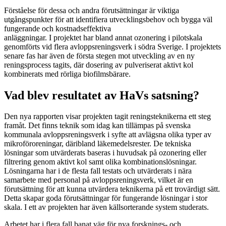
Förståelse för dessa och andra förutsättningar är viktiga
utgångspunkter för att identifiera utvecklingsbehov och bygga väl
fungerande och kostnadseffektiva
anläggningar. I projektet har bland annat ozonering i pilotskala
genomförts vid flera avloppsreningsverk i södra Sverige. I projektets
senare fas har även de första stegen mot utveckling av en ny
reningsprocess tagits, där dosering av pulveriserat aktivt kol
kombinerats med rörliga biofilmsbärare.
Vad blev resultatet av HaVs satsning?
Den nya rapporten visar projekten tagit reningsteknikerna ett steg
framåt. Det finns teknik som idag kan tillämpas på svenska
kommunala avloppsreningsverk i syfte att avlägsna olika typer av
mikroföroreningar, däribland läkemedelsrester. De tekniska
lösningar som utvärderats baseras i huvudsak på ozonering eller
filtrering genom aktivt kol samt olika kombinationslösningar.
Lösningarna har i de flesta fall testats och utvärderats i nära
samarbete med personal på avloppsreningsverk, vilket är en
förutsättning för att kunna utvärdera teknikerna på ett trovärdigt sätt.
Detta skapar goda förutsättningar för fungerande lösningar i stor
skala. I ett av projekten har även källsorterande system studerats.
Arbetet har i flera fall banat väg för nya forsknings- och