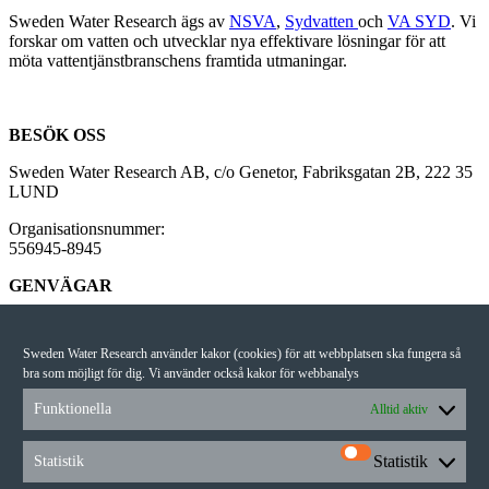
Sweden Water Research ägs av
NSVA
,
Sydvatten
och
VA SYD
. Vi
forskar om vatten och utvecklar nya effektivare lösningar för att
möta vattentjänstbranschens framtida utmaningar.
BESÖK OSS
Sweden Water Research AB, c/o Genetor, Fabriksgatan 2B, 222 35
LUND
Organisationsnummer:
556945-8945
GENVÄGAR
Vårt pressrum
Om webbplatsen
Sweden Water Research använder kakor (cookies) för att webbplatsen ska fungera så
Våra projekt
bra som möjligt för dig. Vi använder också kakor för webbanalys
Kontakt
Funktionella
Alltid aktiv
NYHETSBREV
I vårt nyhetsbrev får du senaste nytt om alla våra projekt, vilka
Statistik
Statistik
konferenser vi deltar i och mycket annat.