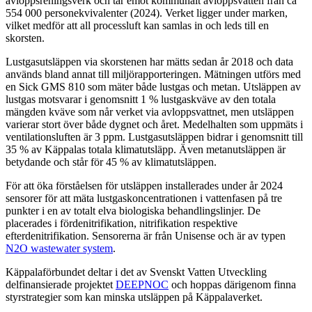
avloppsreningsverk och tar emot kommunalt avloppsvatten från ca
554 000 personekvivalenter (2024). Verket ligger under marken,
vilket medför att all processluft kan samlas in och leds till en
skorsten.
Lustgasutsläppen via skorstenen har mätts sedan år 2018 och data
används bland annat till miljörapporteringen. Mätningen utförs med
en Sick GMS 810 som mäter både lustgas och metan. Utsläppen av
lustgas motsvarar i genomsnitt 1 % lustgaskväve av den totala
mängden kväve som når verket via avloppsvattnet, men utsläppen
varierar stort över både dygnet och året. Medelhalten som uppmäts i
ventilationsluften är 3 ppm. Lustgasutsläppen bidrar i genomsnitt till
35 % av Käppalas totala klimatutsläpp. Även metanutsläppen är
betydande och står för 45 % av klimatutsläppen.
För att öka förståelsen för utsläppen installerades under år 2024
sensorer för att mäta lustgaskoncentrationen i vattenfasen på tre
punkter i en av totalt elva biologiska behandlingslinjer. De
placerades i fördenitrifikation, nitrifikation respektive
efterdenitrifikation. Sensorerna är från Unisense och är av typen
N2O wastewater system
.
Käppalaförbundet deltar i det av Svenskt Vatten Utveckling
delfinansierade projektet
DEEPNOC
och hoppas därigenom finna
styrstrategier som kan minska utsläppen på Käppalaverket.