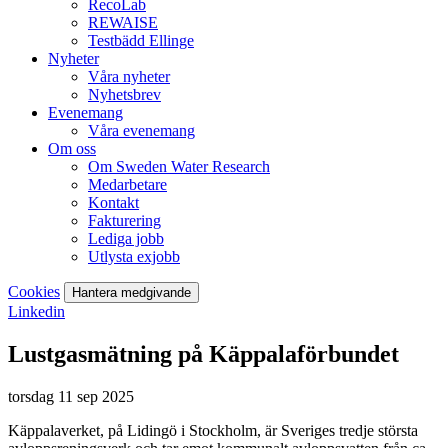
RecoLab
REWAISE
Testbädd Ellinge
Nyheter
Våra nyheter
Nyhetsbrev
Evenemang
Våra evenemang
Om oss
Om Sweden Water Research
Medarbetare
Kontakt
Fakturering
Lediga jobb
Utlysta exjobb
Cookies
Hantera medgivande
Linkedin
Lustgasmätning på Käppalaförbundet
torsdag 11 sep 2025
Käppalaverket, på Lidingö i Stockholm, är Sveriges tredje största