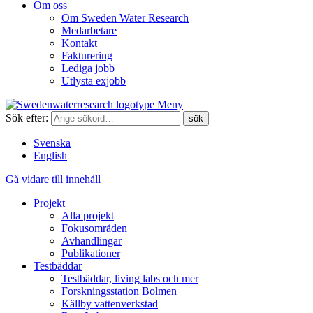
Om oss
Om Sweden Water Research
Medarbetare
Kontakt
Fakturering
Lediga jobb
Utlysta exjobb
Meny
Sök efter:
Svenska
English
Gå vidare till innehåll
Projekt
Alla projekt
Fokusområden
Avhandlingar
Publikationer
Testbäddar
Testbäddar, living labs och mer
Forskningsstation Bolmen
Källby vattenverkstad