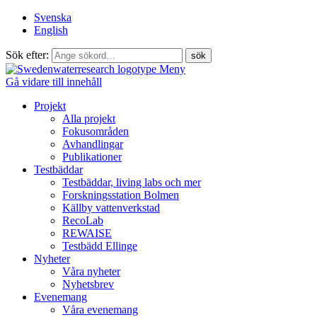
Svenska
English
Sök efter:
Meny
Gå vidare till innehåll
Projekt
Alla projekt
Fokusområden
Avhandlingar
Publikationer
Testbäddar
Testbäddar, living labs och mer
Forskningsstation Bolmen
Källby vattenverkstad
RecoLab
REWAISE
Testbädd Ellinge
Nyheter
Våra nyheter
Nyhetsbrev
Evenemang
Våra evenemang