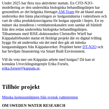
Under 2025 har flera nya aktiviteter startats. En CFD-N2O-
modellering av den undersökta biologiska behandlingslinjen har
genomförts av det belgiska företaget
AM-Team
för att bland annat
undersöka den bästa placeringen av lustgasmätarna i vattenfasen och
vart de olika produktionsvägarna för lustgas uppstår i linjen. En ny
mätare ska installeras i ventilationskanalen som samlar all frånluft
från den redan undersökta biologiska behandlingslinjen.
Tillsammans med RISE-doktoranden Christoffer Wärff har
Käppalaförbundet startat ett flerårigt projekt där en digital tvilling
byggs för att undersöka om det med den går att minska
lustgasutsläppen från Käppalaverket. Projektet heter
DT-N2O
och
har beviljats finansiering via Smart Built Environment.
Vill du veta mer om Käppalas arbete med lustgas? Då kan ni
kontakta Utvecklingsingenjör Erika Forsén,
erika.forsen@kappala.se
.
Tillhör projekt
Minska lustgasutsläppen från svensk vattenrening
OM SWEDEN WATER RESEARCH