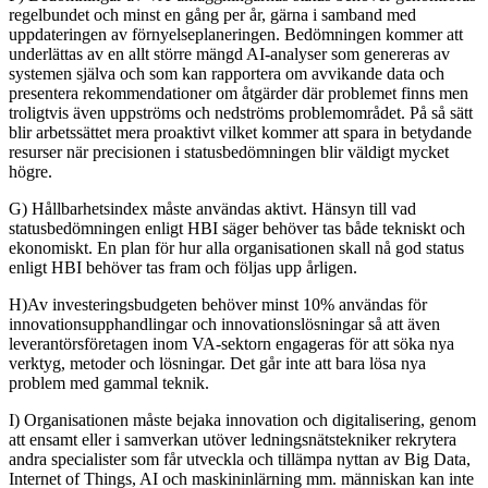
regelbundet och minst en gång per år, gärna i samband med
uppdateringen av förnyelseplaneringen. Bedömningen kommer att
underlättas av en allt större mängd AI-analyser som genereras av
systemen själva och som kan rapportera om avvikande data och
presentera rekommendationer om åtgärder där problemet finns men
troligtvis även uppströms och nedströms problemområdet. På så sätt
blir arbetssättet mera proaktivt vilket kommer att spara in betydande
resurser när precisionen i statusbedömningen blir väldigt mycket
högre.
G) Hållbarhetsindex måste användas aktivt. Hänsyn till vad
statusbedömningen enligt HBI säger behöver tas både tekniskt och
ekonomiskt. En plan för hur alla organisationen skall nå god status
enligt HBI behöver tas fram och följas upp årligen.
H)Av investeringsbudgeten behöver minst 10% användas för
innovationsupphandlingar och innovationslösningar så att även
leverantörsföretagen inom VA-sektorn engageras för att söka nya
verktyg, metoder och lösningar. Det går inte att bara lösa nya
problem med gammal teknik.
I) Organisationen måste bejaka innovation och digitalisering, genom
att ensamt eller i samverkan utöver ledningsnätstekniker rekrytera
andra specialister som får utveckla och tillämpa nyttan av Big Data,
Internet of Things, AI och maskininlärning mm. människan kan inte