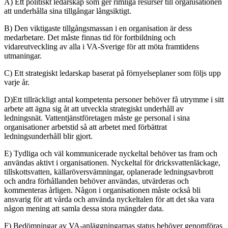
A) Ett politiskt ledarskap som ger rimliga resurser till organisationen
att underhålla sina tillgångar långsiktigt.
B) Den viktigaste tillgångsmassan i en organisation är dess
medarbetare. Det måste finnas tid för fortbildning och
vidareutveckling av alla i VA-Sverige för att möta framtidens
utmaningar.
C) Ett strategiskt ledarskap baserat på förnyelseplaner som följs upp
varje år.
D)Ett tillräckligt antal kompetenta personer behöver få utrymme i sitt
arbete att ägna sig åt att utveckla strategiskt underhåll av
ledningsnät. Vattentjänstföretagen måste ge personal i sina
organisationer arbetstid så att arbetet med förbättrat
ledningsunderhåll blir gjort.
E) Tydliga och väl kommunicerade nyckeltal behöver tas fram och
användas aktivt i organisationen. Nyckeltal för dricksvattenläckage,
tillskottsvatten, källaröversvämningar, oplanerade ledningsavbrott
och andra förhållanden behöver användas, utvärderas och
kommenteras årligen. Någon i organisationen måste också bli
ansvarig för att vårda och använda nyckeltalen för att det ska vara
någon mening att samla dessa stora mängder data.
F) Bedömningar av VA-anläggningarnas status behöver genomföras