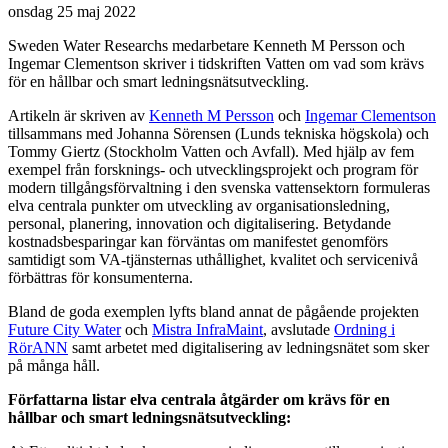
onsdag 25 maj 2022
Sweden Water Researchs medarbetare Kenneth M Persson och
Ingemar Clementson skriver i tidskriften Vatten om vad som krävs
för en hållbar och smart ledningsnätsutveckling.
Artikeln är skriven av
Kenneth M Persson
och
Ingemar Clementson
tillsammans med Johanna Sörensen (Lunds tekniska högskola) och
Tommy Giertz (Stockholm Vatten och Avfall). Med hjälp av fem
exempel från forsknings- och utvecklingsprojekt och program för
modern tillgångsförvaltning i den svenska vattensektorn formuleras
elva centrala punkter om utveckling av organisationsledning,
personal, planering, innovation och digitalisering. Betydande
kostnadsbesparingar kan förväntas om manifestet genomförs
samtidigt som VA-tjänsternas uthållighet, kvalitet och servicenivå
förbättras för konsumenterna.
Bland de goda exemplen lyfts bland annat de pågående projekten
Future City Water
och
Mistra InfraMaint
, avslutade
Ordning i
RörANN
samt arbetet med digitalisering av ledningsnätet som sker
på många håll.
Författarna listar elva centrala åtgärder om krävs för en
hållbar och smart ledningsnätsutveckling: