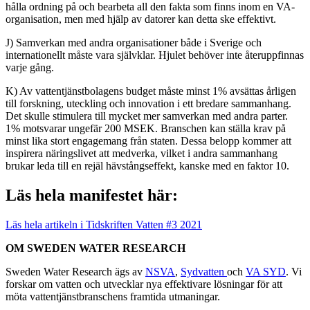
hålla ordning på och bearbeta all den fakta som finns inom en VA-
organisation, men med hjälp av datorer kan detta ske effektivt.
J) Samverkan med andra organisationer både i Sverige och
internationellt måste vara självklar. Hjulet behöver inte återuppfinnas
varje gång.
K) Av vattentjänstbolagens budget måste minst 1% avsättas årligen
till forskning, uteckling och innovation i ett bredare sammanhang.
Det skulle stimulera till mycket mer samverkan med andra parter.
1% motsvarar ungefär 200 MSEK. Branschen kan ställa krav på
minst lika stort engagemang från staten. Dessa belopp kommer att
inspirera näringslivet att medverka, vilket i andra sammanhang
brukar leda till en rejäl hävstångseffekt, kanske med en faktor 10.
Läs hela manifestet här:
Läs hela artikeln i Tidskriften Vatten #3 2021
OM SWEDEN WATER RESEARCH
Sweden Water Research ägs av
NSVA
,
Sydvatten
och
VA SYD
. Vi
forskar om vatten och utvecklar nya effektivare lösningar för att
möta vattentjänstbranschens framtida utmaningar.