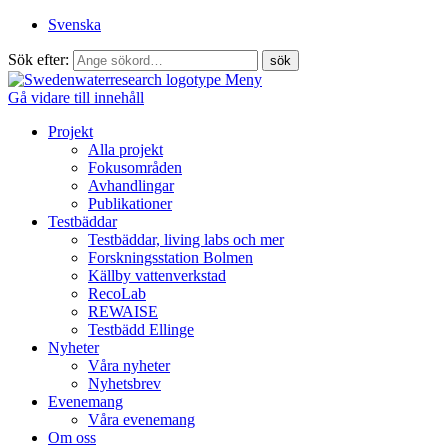
Svenska
Sök efter:
Meny
Gå vidare till innehåll
Projekt
Alla projekt
Fokusområden
Avhandlingar
Publikationer
Testbäddar
Testbäddar, living labs och mer
Forskningsstation Bolmen
Källby vattenverkstad
RecoLab
REWAISE
Testbädd Ellinge
Nyheter
Våra nyheter
Nyhetsbrev
Evenemang
Våra evenemang
Om oss