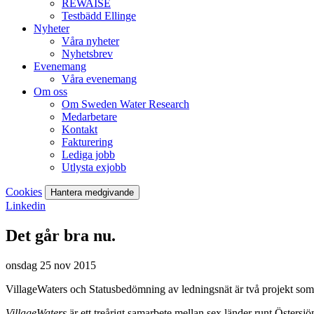
REWAISE
Testbädd Ellinge
Nyheter
Våra nyheter
Nyhetsbrev
Evenemang
Våra evenemang
Om oss
Om Sweden Water Research
Medarbetare
Kontakt
Fakturering
Lediga jobb
Utlysta exjobb
Cookies
Hantera medgivande
Linkedin
Det går bra nu.
onsdag 25 nov 2015
VillageWaters och Statusbedömning av ledningsnät är två projekt som i
VillageWaters
är ett treårigt samarbete mellan sex länder runt Östersjö