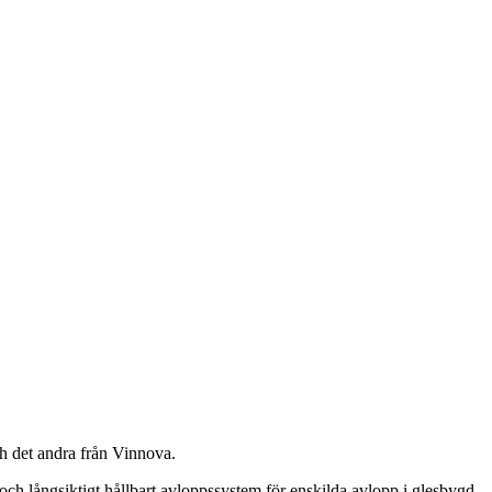
ch det andra från Vinnova.
t och långsiktigt hållbart avloppssystem för enskilda avlopp i glesbygd,