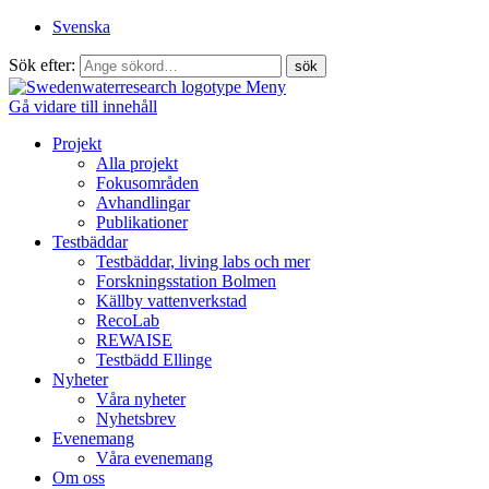
Svenska
Sök efter:
Meny
Gå vidare till innehåll
Projekt
Alla projekt
Fokusområden
Avhandlingar
Publikationer
Testbäddar
Testbäddar, living labs och mer
Forskningsstation Bolmen
Källby vattenverkstad
RecoLab
REWAISE
Testbädd Ellinge
Nyheter
Våra nyheter
Nyhetsbrev
Evenemang
Våra evenemang
Om oss