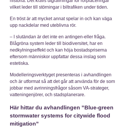
historia. Det krävs utgrävningar för rörplaceringar
vilket leder till störningar i biltrafiken under tiden.
En tröst är att mycket annat spelar in och kan väga
upp nackdelar med uteblivna rör.
– I slutändan är det inte en antingen-eller fråga.
Blågröna system leder till biodiversitet, har en
nedkylningseffekt och kan höja bostadspriserna
eftersom människor uppfattar dessa inslag som
estetiska.
Modelleringsverktyget presenteras i avhandlingen
och är utformat så att det går att använda för de som
jobbar med avrinningsfrågor såsom VA-strateger,
vatteningenjörer, och stadsplanerare.
Här hittar du avhandlingen ”Blue-green
stormwater systems for citywide flood
mitigation”