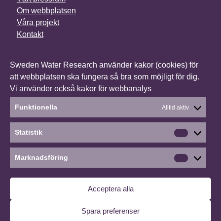
Om webbplatsen
Våra projekt
Kontakt
NYHETSBREV
Sweden Water Research använder kakor (cookies) för
I vårt nyhetsbrev får du senaste nytt om alla våra
att webbplatsen ska fungera så bra som möjligt för dig.
projekt, vilka konferenser vi deltar i och mycket annat.
Vi använder också kakor för webbanalys
Anmäl dig till vårt nyhetsbrev
Funktionella
Alltid aktiv
Statistik
Statistik
Social media
Linkedin
Marknadsföring
Marknads
©2026 Sweden Water Research
∙
Cookies
∙
Acceptera alla
Hantera medgivande
Spara preferenser