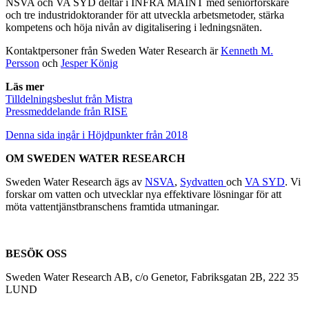
NSVA och VA SYD deltar i INFRA MAINT med seniorforskare
och tre industridoktorander för att utveckla arbetsmetoder, stärka
kompetens och höja nivån av digitalisering i ledningsnäten.
Kontaktpersoner från Sweden Water Research är
Kenneth M.
Persson
och
Jesper König
Läs mer
Tilldelningsbeslut från Mistra
Pressmeddelande från RISE
Denna sida ingår i
Höjdpunkter från 2018
OM SWEDEN WATER RESEARCH
Sweden Water Research ägs av
NSVA
,
Sydvatten
och
VA SYD
. Vi
forskar om vatten och utvecklar nya effektivare lösningar för att
möta vattentjänstbranschens framtida utmaningar.
BESÖK OSS
Sweden Water Research AB, c/o Genetor, Fabriksgatan 2B, 222 35
LUND