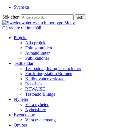
Svenska
Sök efter:
Meny
Gå vidare till innehåll
Projekt
Alla projekt
Fokusområden
Avhandlingar
Publikationer
Testbäddar
Testbäddar, living labs och mer
Forskningsstation Bolmen
Källby vattenverkstad
RecoLab
REWAISE
Testbädd Ellinge
Nyheter
Våra nyheter
Nyhetsbrev
Evenemang
Våra evenemang
Om oss