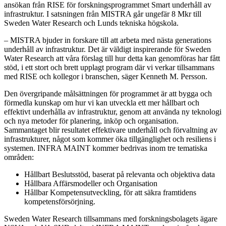
ansökan från RISE för forskningsprogrammet Smart underhåll av
infrastruktur. I satsningen från MISTRA går ungefär 8 Mkr till
Sweden Water Research och Lunds tekniska högskola.
– MISTRA bjuder in forskare till att arbeta med nästa generations
underhåll av infrastruktur. Det är väldigt inspirerande för Sweden
Water Research att våra förslag till hur detta kan genomföras har fått
stöd, i ett stort och brett upplagt program där vi verkar tillsammans
med RISE och kollegor i branschen, säger Kenneth M. Persson.
Den övergripande målsättningen för programmet är att bygga och
förmedla kunskap om hur vi kan utveckla ett mer hållbart och
effektivt underhålla av infrastruktur, genom att använda ny teknologi
och nya metoder för planering, inköp och organisation.
Sammantaget blir resultatet effektivare underhåll och förvaltning av
infrastrukturer, något som kommer öka tillgänglighet och resiliens i
systemen. INFRA MAINT kommer bedrivas inom tre tematiska
områden:
Hållbart Beslutsstöd, baserat på relevanta och objektiva data
Hållbara Affärsmodeller och Organisation
Hållbar Kompetensutveckling, för att säkra framtidens
kompetensförsörjning.
Sweden Water Research tillsammans med forskningsbolagets ägare