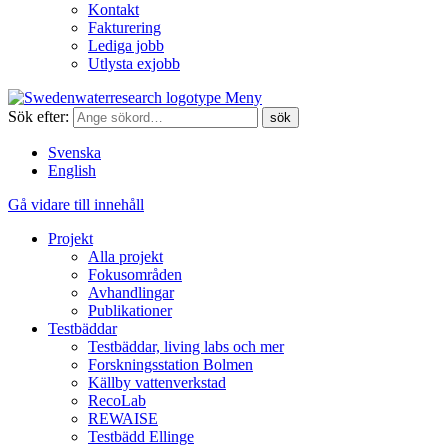
Kontakt
Fakturering
Lediga jobb
Utlysta exjobb
Meny
Sök efter:
Svenska
English
Gå vidare till innehåll
Projekt
Alla projekt
Fokusområden
Avhandlingar
Publikationer
Testbäddar
Testbäddar, living labs och mer
Forskningsstation Bolmen
Källby vattenverkstad
RecoLab
REWAISE
Testbädd Ellinge