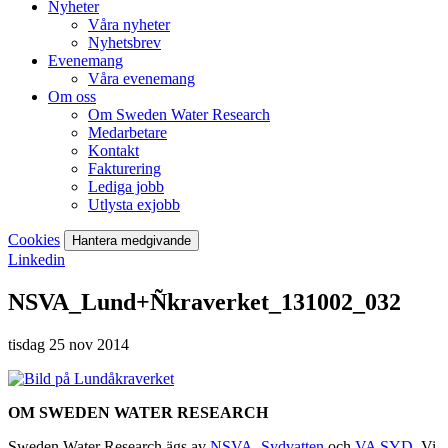
Nyheter
Våra nyheter
Nyhetsbrev
Evenemang
Våra evenemang
Om oss
Om Sweden Water Research
Medarbetare
Kontakt
Fakturering
Lediga jobb
Utlysta exjobb
Cookies
Hantera medgivande
Linkedin
NSVA_Lund+Ñkraverket_131002_032
tisdag 25 nov 2014
OM SWEDEN WATER RESEARCH
Sweden Water Research ägs av
NSVA
,
Sydvatten
och
VA SYD
. Vi