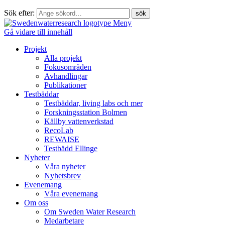
Sök efter:
Meny
Gå vidare till innehåll
Projekt
Alla projekt
Fokusområden
Avhandlingar
Publikationer
Testbäddar
Testbäddar, living labs och mer
Forskningsstation Bolmen
Källby vattenverkstad
RecoLab
REWAISE
Testbädd Ellinge
Nyheter
Våra nyheter
Nyhetsbrev
Evenemang
Våra evenemang
Om oss
Om Sweden Water Research
Medarbetare