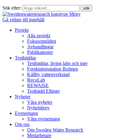
Sök efter:
Meny
Gå vidare till innehåll
Projekt
Alla projekt
Fokusområden
Avhandlingar
Publikationer
Testbäddar
Testbäddar, living labs och mer
Forskningsstation Bolmen
Källby vattenverkstad
RecoLab
REWAISE
Testbädd Ellinge
Nyheter
Våra nyheter
Nyhetsbrev
Evenemang
Våra evenemang
Om oss
Om Sweden Water Research
Medarbetare