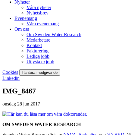
Nyheter
Våra nyheter
Nyhetsbrev
Evenemang
Våra evenemang
Om oss
Om Sweden Water Research
Medarbetare
Kontakt
Fakturering
Lediga jobb
Utlysta exjobb
Cookies
Hantera medgivande
Linkedin
IMG_8467
onsdag 28 jun 2017
OM SWEDEN WATER RESEARCH
Sweden Water Research ägs av
NSVA
,
Sydvatten
och
VA SYD
. Vi