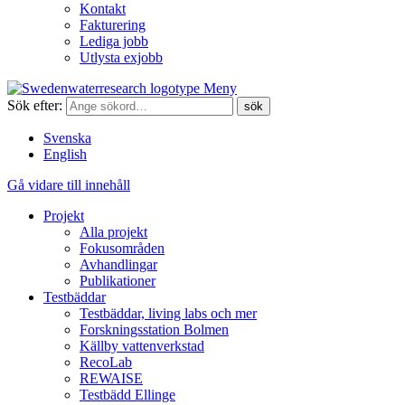
Kontakt
Fakturering
Lediga jobb
Utlysta exjobb
Meny
Sök efter:
Svenska
English
Gå vidare till innehåll
Projekt
Alla projekt
Fokusområden
Avhandlingar
Publikationer
Testbäddar
Testbäddar, living labs och mer
Forskningsstation Bolmen
Källby vattenverkstad
RecoLab
REWAISE
Testbädd Ellinge