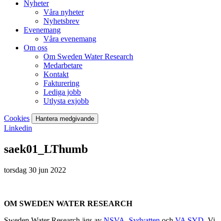
Nyheter
Våra nyheter
Nyhetsbrev
Evenemang
Våra evenemang
Om oss
Om Sweden Water Research
Medarbetare
Kontakt
Fakturering
Lediga jobb
Utlysta exjobb
Cookies
Hantera medgivande
Linkedin
saek01_LThumb
torsdag 30 jun 2022
OM SWEDEN WATER RESEARCH
Sweden Water Research ägs av
NSVA
,
Sydvatten
och
VA SYD
. Vi