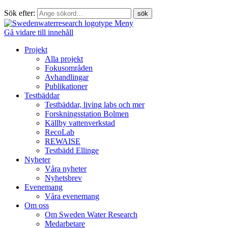
Sök efter:
Meny
Gå vidare till innehåll
Projekt
Alla projekt
Fokusområden
Avhandlingar
Publikationer
Testbäddar
Testbäddar, living labs och mer
Forskningsstation Bolmen
Källby vattenverkstad
RecoLab
REWAISE
Testbädd Ellinge
Nyheter
Våra nyheter
Nyhetsbrev
Evenemang
Våra evenemang
Om oss
Om Sweden Water Research
Medarbetare