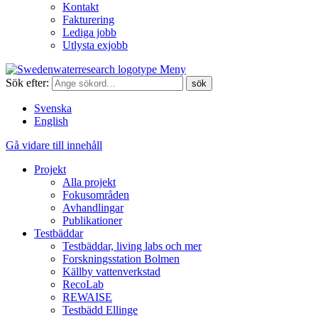
Kontakt
Fakturering
Lediga jobb
Utlysta exjobb
Meny
Sök efter:
Svenska
English
Gå vidare till innehåll
Projekt
Alla projekt
Fokusområden
Avhandlingar
Publikationer
Testbäddar
Testbäddar, living labs och mer
Forskningsstation Bolmen
Källby vattenverkstad
RecoLab
REWAISE
Testbädd Ellinge