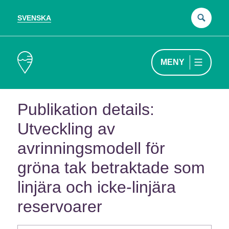
SVENSKA
Sök
efter
MENY
Publikation details:
Utveckling av
avrinningsmodell för
gröna tak betraktade som
linjära och icke-linjära
reservoarer