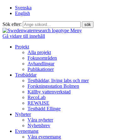
Svenska
English
Sök efter:
Meny
Gå vidare till innehåll
Projekt
Alla projekt
Fokusområden
Avhandlingar
Publikationer
Testbäddar
Testbäddar, living labs och mer
Forskningsstation Bolmen
Källby vattenverkstad
RecoLab
REWAISE
Testbädd Ellinge
Nyheter
Våra nyheter
Nyhetsbrev
Evenemang
Våra evenemang