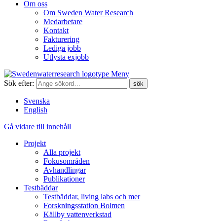
Om oss
Om Sweden Water Research
Medarbetare
Kontakt
Fakturering
Lediga jobb
Utlysta exjobb
Meny
Sök efter:
Svenska
English
Gå vidare till innehåll
Projekt
Alla projekt
Fokusområden
Avhandlingar
Publikationer
Testbäddar
Testbäddar, living labs och mer
Forskningsstation Bolmen
Källby vattenverkstad