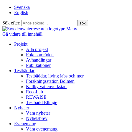
Svenska
English
Sök efter:
Meny
Gå vidare till innehåll
Projekt
Alla projekt
Fokusområden
Avhandlingar
Publikationer
Testbäddar
Testbäddar, living labs och mer
Forskningsstation Bolmen
Källby vattenverkstad
RecoLab
REWAISE
Testbädd Ellinge
Nyheter
Våra nyheter
Nyhetsbrev
Evenemang
Våra evenemang