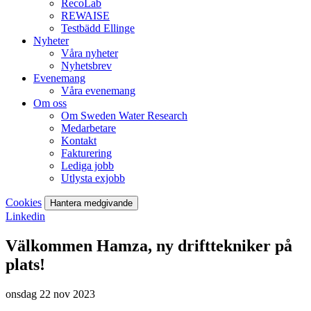
RecoLab
REWAISE
Testbädd Ellinge
Nyheter
Våra nyheter
Nyhetsbrev
Evenemang
Våra evenemang
Om oss
Om Sweden Water Research
Medarbetare
Kontakt
Fakturering
Lediga jobb
Utlysta exjobb
Cookies
Hantera medgivande
Linkedin
Välkommen Hamza, ny drifttekniker på
plats!
onsdag 22 nov 2023