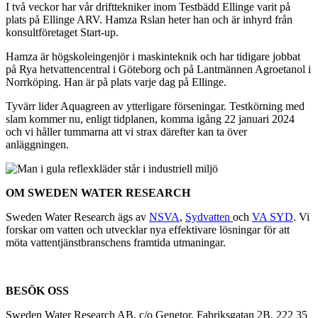
I två veckor har vår drifttekniker inom Testbädd Ellinge varit på
plats på Ellinge ARV. Hamza Rslan heter han och är inhyrd från
konsultföretaget Start-up.
Hamza är högskoleingenjör i maskinteknik och har tidigare jobbat
på Rya hetvattencentral i Göteborg och på Lantmännen Agroetanol i
Norrköping. Han är på plats varje dag på Ellinge.
Tyvärr lider Aquagreen av ytterligare förseningar. Testkörning med
slam kommer nu, enligt tidplanen, komma igång 22 januari 2024
och vi håller tummarna att vi strax därefter kan ta över
anläggningen.
OM SWEDEN WATER RESEARCH
Sweden Water Research ägs av
NSVA
,
Sydvatten
och
VA SYD
. Vi
forskar om vatten och utvecklar nya effektivare lösningar för att
möta vattentjänstbranschens framtida utmaningar.
BESÖK OSS
Sweden Water Research AB, c/o Genetor, Fabriksgatan 2B, 222 35