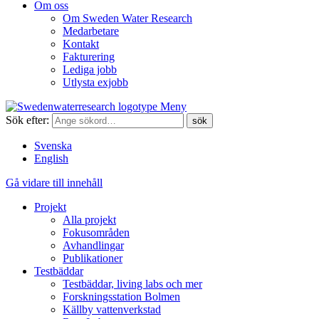
Om oss
Om Sweden Water Research
Medarbetare
Kontakt
Fakturering
Lediga jobb
Utlysta exjobb
Meny
Sök efter:
Svenska
English
Gå vidare till innehåll
Projekt
Alla projekt
Fokusområden
Avhandlingar
Publikationer
Testbäddar
Testbäddar, living labs och mer
Forskningsstation Bolmen
Källby vattenverkstad