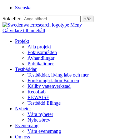
Svenska
Sök efter:
Meny
Gå vidare till innehåll
Projekt
Alla projekt
Fokusområden
Avhandlingar
Publikationer
Testbäddar
Testbäddar, living labs och mer
Forskningsstation Bolmen
Källby vattenverkstad
RecoLab
REWAISE
Testbädd Ellinge
Nyheter
Våra nyheter
Nyhetsbrev
Evenemang
Våra evenemang
Om oss