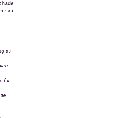
et hade
ieresan
ng av
lag.
e för
tte
+.