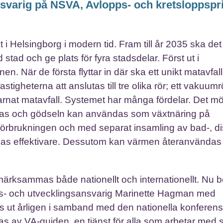
svarig på NSVA, Avlopps- och kretsloppspr
t i Helsingborg i modern tid. Fram till år 2035 ska de
stad och ge plats för fyra stadsdelar. Först ut i
 När de första flyttar in där ska ett unikt matavfal
igheterna att anslutas till tre olika rör; ett vakuumrö
 kvarnat matavfall. Systemet har många fördelar. Det mö
biogas och gödseln kan användas som växtnäring på
örbrukningen och med separat insamling av bad-, di
nyttjas effektivare. Dessutom kan värmen återanvänd
ksammas både nationellt och internationellt. Nu 
s- och utvecklingsansvarig Marinette Hagman med
as ut årligen i samband med den nationella konferen
s av VA-guiden, en tjänst för alla som arbetar med