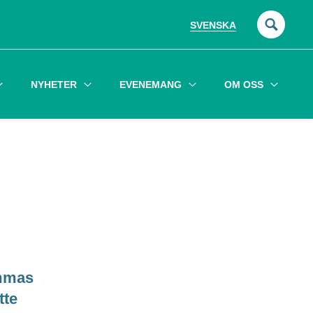
SVENSKA
Sök
efter:
NYHETER
EVENEMANG
OM OSS
ammas
tte