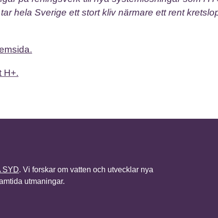
 hela Sverige ett stort kliv närmare ett rent kretslo
hemsida.
t H+.
A SYD
. Vi forskar om vatten och utvecklar nya
framtida utmaningar.