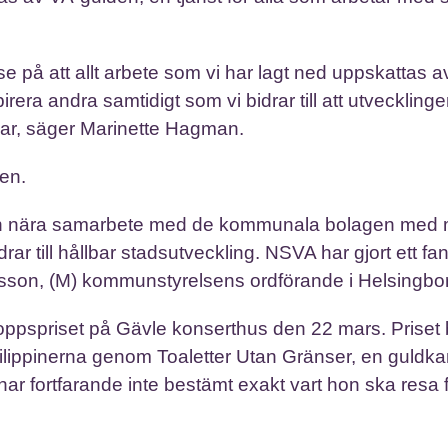
se på att allt arbete som vi har lagt ned uppskattas a
era andra samtidigt som vi bidrar till att utvecklingen
ngar, säger Marinette Hagman.
en.
te och nära samarbete med de kommunala bolagen med 
ar till hållbar stadsutveckling. NSVA har gjort ett fan
sson, (M) kommunstyrelsens ordförande i Helsingbo
oppspriset på Gävle konserthus den 22 mars. Priset 
 Filippinerna genom Toaletter Utan Gränser, en guldk
 fortfarande inte bestämt exakt vart hon ska resa f