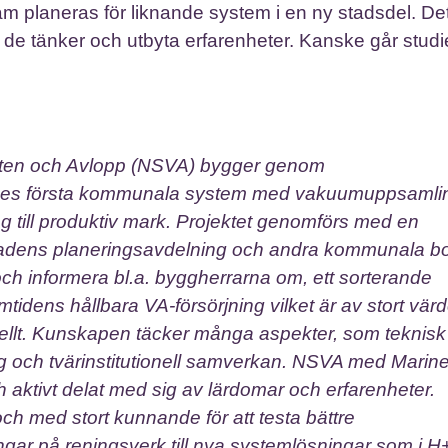
am planeras för liknande system i en ny stadsdel. D
r de tänker och utbyta erfarenheter. Kanske går stud
tten och Avlopp (NSVA) bygger genom
riges första kommunala system med vakuumuppsamli
ring till produktiv mark. Projektet genomförs med en
adens planeringsavdelning och andra kommunala bo
ch informera bl.a. byggherrarna om, ett sorterande
dens hållbara VA-försörjning vilket är av stort värd
nellt. Kunskapen täcker många aspekter, som teknisk
ig och tvärinstitutionell samverkan. NSVA med Marine
 aktivt delat med sig av lärdomar och erfarenheter.
och med stort kunnande för att testa bättre
ngar på reningsverk till nya systemlösningar som i H