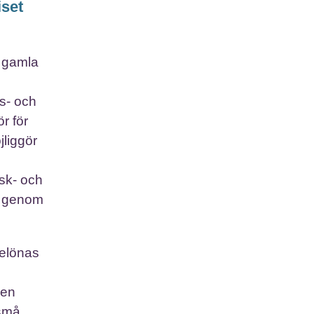
iset
t gamla
ls- och
r för
jliggör
sk- och
as genom
belönas
sen
 små