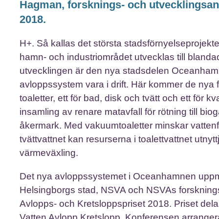
Hagman, forsknings- och utvecklingsan
2018.
H+. Så kallas det största stadsförnyelseprojekte
hamn- och industriområdet utvecklas till blandad 
utvecklingen är den nya stadsdelen Oceanhamnen.
avloppssystem vara i drift. Här kommer de nya fast
toaletter, ett för bad, disk och tvätt och ett för
insamling av renare matavfall för rötning till 
åkermark. Med vakuumtoaletter minskar vattenf
tvättvattnet kan resurserna i toalettvattnet ut
värmeväxling.
Det nya avloppssystemet i Oceanhamnen uppmär
Helsingborgs stad, NSVA och NSVAs forskning
Avlopps- och Kretsloppspriset 2018. Priset del
Vatten Avlopp Kretslopp. Konferensen arrangera