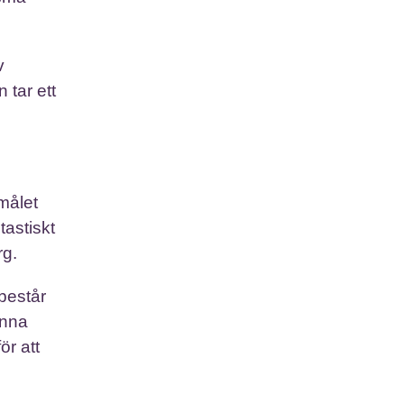
v
 tar ett
målet
tastiskt
rg.
består
anna
ör att