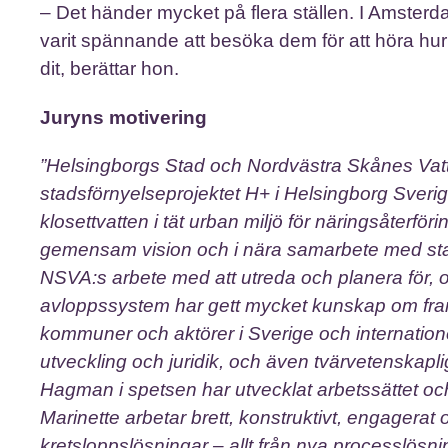
– Det händer mycket på flera ställen. I Amsterd
varit spännande att besöka dem för att höra hu
dit, berättar hon.
Juryns motivering
”Helsingborgs Stad och Nordvästra Skånes Va
stadsförnyelseprojektet H+ i Helsingborg Sve
klosettvatten i tät urban miljö för näringsåterfö
gemensam vision och i nära samarbete med st
NSVA:s arbete med att utreda och planera för, o
avloppssystem har gett mycket kunskap om framti
kommuner och aktörer i Sverige och internatio
utveckling och juridik, och även tvärvetenskapl
Hagman i spetsen har utvecklat arbetssättet och
Marinette arbetar brett, konstruktivt, engagerat 
kretsloppslösningar – allt från nya processlösni