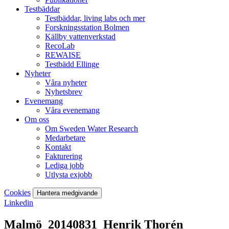
Testbäddar
Testbäddar, living labs och mer
Forskningsstation Bolmen
Källby vattenverkstad
RecoLab
REWAISE
Testbädd Ellinge
Nyheter
Våra nyheter
Nyhetsbrev
Evenemang
Våra evenemang
Om oss
Om Sweden Water Research
Medarbetare
Kontakt
Fakturering
Lediga jobb
Utlysta exjobb
Cookies
Hantera medgivande
Linkedin
Malmö_20140831_Henrik Thorén