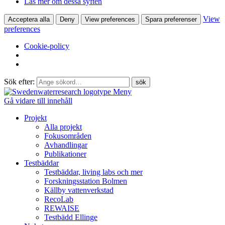
Läs mer om dessa syften
View
Acceptera alla
Deny
View preferences
Spara preferenser
preferences
Cookie-policy
Sök efter:
Meny
Gå vidare till innehåll
Projekt
Alla projekt
Fokusområden
Avhandlingar
Publikationer
Testbäddar
Testbäddar, living labs och mer
Forskningsstation Bolmen
Källby vattenverkstad
RecoLab
REWAISE
Testbädd Ellinge