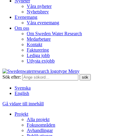
Nyheter
Våra nyheter
Nyhetsbrev
Evenemang
Våra evenemang
Om oss
Om Sweden Water Research
Medarbetare
Kontakt
Fakturering
Lediga jobb
Utlysta exjobb
Meny
Sök efter:
Svenska
English
Gå vidare till innehåll
Projekt
Alla projekt
Fokusområden
Avhandlingar
Publikationer