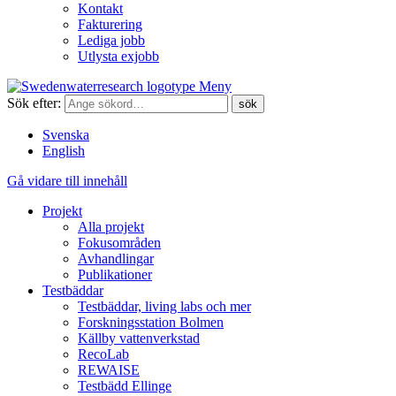
Kontakt
Fakturering
Lediga jobb
Utlysta exjobb
Meny
Sök efter:
Svenska
English
Gå vidare till innehåll
Projekt
Alla projekt
Fokusområden
Avhandlingar
Publikationer
Testbäddar
Testbäddar, living labs och mer
Forskningsstation Bolmen
Källby vattenverkstad
RecoLab
REWAISE
Testbädd Ellinge