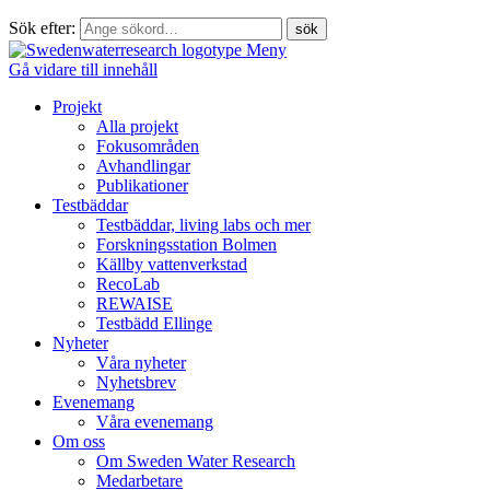
Sök efter:
Meny
Gå vidare till innehåll
Projekt
Alla projekt
Fokusområden
Avhandlingar
Publikationer
Testbäddar
Testbäddar, living labs och mer
Forskningsstation Bolmen
Källby vattenverkstad
RecoLab
REWAISE
Testbädd Ellinge
Nyheter
Våra nyheter
Nyhetsbrev
Evenemang
Våra evenemang
Om oss
Om Sweden Water Research
Medarbetare