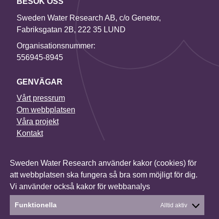
BESÖK OSS
Sweden Water Research AB, c/o Genetor,
Fabriksgatan 2B, 222 35 LUND
Organisationsnummer:
556945-8945
GENVÄGAR
Vårt pressrum
Om webbplatsen
Våra projekt
Kontakt
NYHETSBREV
Sweden Water Research använder kakor (cookies) för
I vårt nyhetsbrev får du senaste nytt om alla våra
att webbplatsen ska fungera så bra som möjligt för dig.
projekt, vilka konferenser vi deltar i och mycket annat.
Vi använder också kakor för webbanalys
Anmäl dig till vårt nyhetsbrev
Funktionella
Alltid aktiv