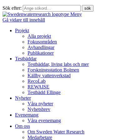
Sök efter:
Meny
Gå vidare till innehåll
Projekt
Alla projekt
Fokusområden
Avhandlingar
Publikationer
Testbäddar
Testbäddar, living labs och mer
Forskningsstation Bolmen
Källby vattenverkstad
RecoLab
REWAISE
Testbädd Ellinge
Nyheter
Våra nyheter
Nyhetsbrev
Evenemang
Våra evenemang
Om oss
Om Sweden Water Research
Medarbetare