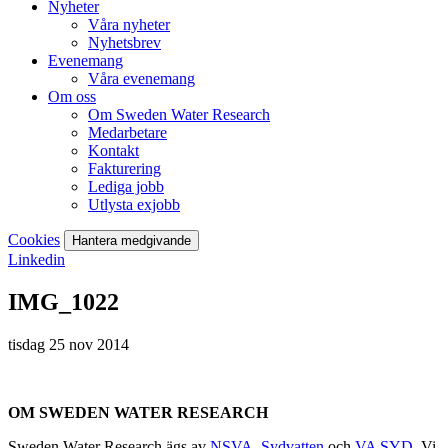
Nyheter
Våra nyheter
Nyhetsbrev
Evenemang
Våra evenemang
Om oss
Om Sweden Water Research
Medarbetare
Kontakt
Fakturering
Lediga jobb
Utlysta exjobb
Cookies
Hantera medgivande
Linkedin
IMG_1022
tisdag 25 nov 2014
OM SWEDEN WATER RESEARCH
Sweden Water Research ägs av
NSVA
,
Sydvatten
och
VA SYD
. Vi