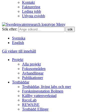
Kontakt
Fakturering
Lediga jobb
Utlysta exjobb
Meny
Sök efter:
Svenska
English
Gå vidare till innehåll
Projekt
Alla projekt
Fokusområden
Avhandlingar
Publikationer
Testbäddar
Testbäddar, living labs och mer
Forskningsstation Bolmen
Källby vattenverkstad
RecoLab
REWAISE
Testbädd Ellinge