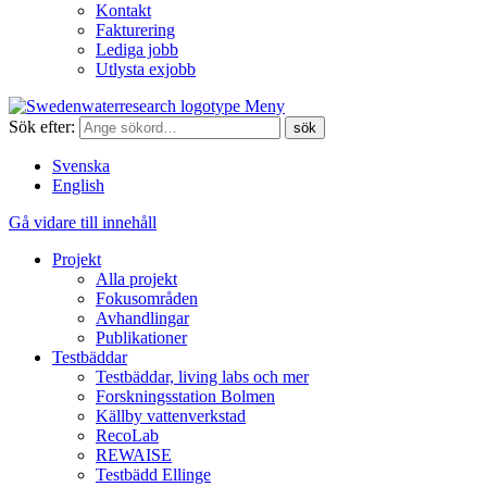
Kontakt
Fakturering
Lediga jobb
Utlysta exjobb
Meny
Sök efter:
Svenska
English
Gå vidare till innehåll
Projekt
Alla projekt
Fokusområden
Avhandlingar
Publikationer
Testbäddar
Testbäddar, living labs och mer
Forskningsstation Bolmen
Källby vattenverkstad
RecoLab
REWAISE
Testbädd Ellinge