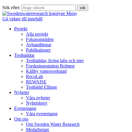
Sök efter:
Meny
Gå vidare till innehåll
Projekt
Alla projekt
Fokusområden
Avhandlingar
Publikationer
Testbäddar
Testbäddar, living labs och mer
Forskningsstation Bolmen
Källby vattenverkstad
RecoLab
REWAISE
Testbädd Ellinge
Nyheter
Våra nyheter
Nyhetsbrev
Evenemang
Våra evenemang
Om oss
Om Sweden Water Research
Medarbetare