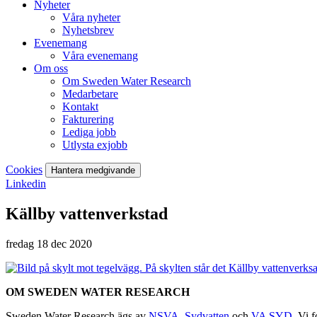
Nyheter
Våra nyheter
Nyhetsbrev
Evenemang
Våra evenemang
Om oss
Om Sweden Water Research
Medarbetare
Kontakt
Fakturering
Lediga jobb
Utlysta exjobb
Cookies
Hantera medgivande
Linkedin
Källby vattenverkstad
fredag 18 dec 2020
OM SWEDEN WATER RESEARCH
Sweden Water Research ägs av
NSVA
,
Sydvatten
och
VA SYD
. Vi 