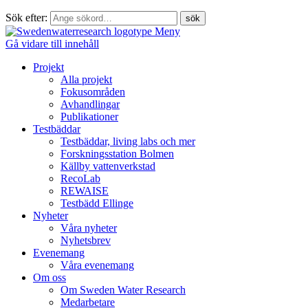
Sök efter:
Meny
Gå vidare till innehåll
Projekt
Alla projekt
Fokusområden
Avhandlingar
Publikationer
Testbäddar
Testbäddar, living labs och mer
Forskningsstation Bolmen
Källby vattenverkstad
RecoLab
REWAISE
Testbädd Ellinge
Nyheter
Våra nyheter
Nyhetsbrev
Evenemang
Våra evenemang
Om oss
Om Sweden Water Research
Medarbetare