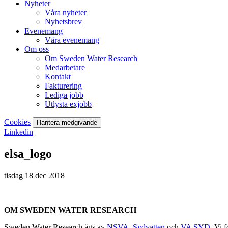
Nyheter
Våra nyheter
Nyhetsbrev
Evenemang
Våra evenemang
Om oss
Om Sweden Water Research
Medarbetare
Kontakt
Fakturering
Lediga jobb
Utlysta exjobb
Cookies
Hantera medgivande
Linkedin
elsa_logo
tisdag 18 dec 2018
OM SWEDEN WATER RESEARCH
Sweden Water Research ägs av
NSVA
,
Sydvatten
och
VA SYD
. Vi 