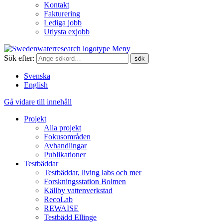
Kontakt
Fakturering
Lediga jobb
Utlysta exjobb
Meny
Sök efter:
Svenska
English
Gå vidare till innehåll
Projekt
Alla projekt
Fokusområden
Avhandlingar
Publikationer
Testbäddar
Testbäddar, living labs och mer
Forskningsstation Bolmen
Källby vattenverkstad
RecoLab
REWAISE
Testbädd Ellinge