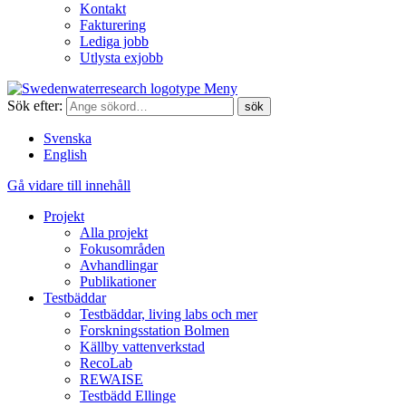
Kontakt
Fakturering
Lediga jobb
Utlysta exjobb
Meny
Sök efter:
Svenska
English
Gå vidare till innehåll
Projekt
Alla projekt
Fokusområden
Avhandlingar
Publikationer
Testbäddar
Testbäddar, living labs och mer
Forskningsstation Bolmen
Källby vattenverkstad
RecoLab
REWAISE
Testbädd Ellinge