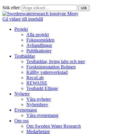
Sök efter:
Meny
Gå vidare till innehåll
Projekt
Alla projekt
Fokusområden
Avhandlingar
Publikationer
Testbäddar
Testbäddar, living labs och mer
Forskningsstation Bolmen
Källby vattenverkstad
RecoLab
REWAISE
Testbädd Ellinge
Nyheter
Våra nyheter
Nyhetsbrev
Evenemang
Våra evenemang
Om oss
Om Sweden Water Research
Medarbetare