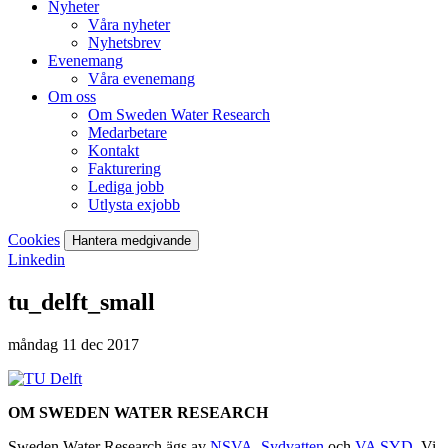
Nyheter
Våra nyheter
Nyhetsbrev
Evenemang
Våra evenemang
Om oss
Om Sweden Water Research
Medarbetare
Kontakt
Fakturering
Lediga jobb
Utlysta exjobb
Cookies
Hantera medgivande
Linkedin
tu_delft_small
måndag 11 dec 2017
OM SWEDEN WATER RESEARCH
Sweden Water Research ägs av
NSVA
,
Sydvatten
och
VA SYD
. Vi